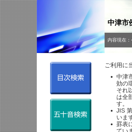
中津市
内容現在：
ご利用に
中津市
効の
それ
は全
す。
JI
いま
罫表
てい