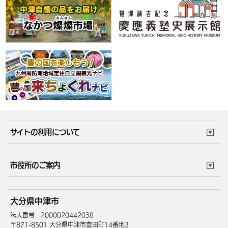
サイトの利用について
このサイトについて
個人情報の取扱い
市役所のご案内
ウェブアクセシビリティ
リンク・著作権
庁舎地図
組織案内
サイトマップ
大分県中津市
中津市へのアクセス
法人番号 2000020442038
〒871-8501 大分県中津市豊田町14番地3