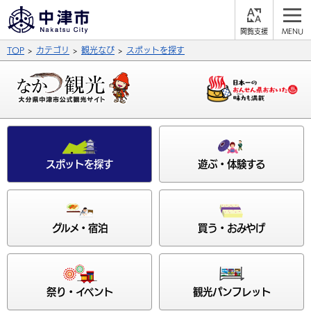
閲
M
覧
E
サイト内検索
文字の大きさ
TOP
カテゴリ
観光なび
スポットを探す
支
N
援
U
拡大
標準
縮小
背景色
公式SNS
黒
青
白
Facebook
X (Twitter)
YouTube
スポットを探す
遊ぶ・体験する
ふりがなをつける
総合メニュー
よみあげる
くらしの情報
グルメ・宿泊
買う・おみやげ
届出・登録・証明
保険・年金
事業者の方へ
言語を選択
英語（English）
中国語（簡体字）
福祉・介護
健康・予防
入札・契約
産業・雇用
子育て・教育
祭り・イベント
観光パンフレット
税金
中国語（繁体字）
住宅・インフラ
韓国語（한국어）
農林水産業
税金
施設情報
子どもを預ける
観光・移住