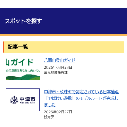
環境・衛生
生涯学習・スポーツ・人権
都市整備
手当・助成
健康・医療
観光なび
スポットを探す
市政情報
選挙
外国人の方向け情報
相談・支援・情報
計画・施策
遊ぶ・体験する
グルメ・食べる
スポットを探す
中津市について
市役所の紹介
組織案内
買う・おみやげ
四季のイベント・祭り
地方創生・地域活性化
広報・広聴
移住・定住
行政・計画
記事一覧
八面山登山ガイド
2026年03月23日
三光地域振興課
中津市・玖珠町で認定されている日本遺産
「やばけい遊覧」のモデルルートが完成し
ました
2026年02月27日
観光課