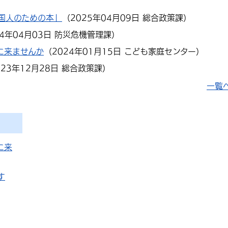
国人のための本」
（
2025年04月09日
総合政策課
）
24年04月03日
防災危機管理課
）
に来ませんか
（
2024年01月15日
こども家庭センター
）
023年12月28日
総合政策課
）
一覧
に来
す