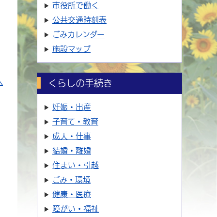
市役所で働く
公共交通時刻表
ごみカレンダー
施設マップ
へ
くらしの手続き
妊娠・出産
子育て・教育
成人・仕事
結婚・離婚
住まい・引越
ごみ・環境
健康・医療
障がい・福祉