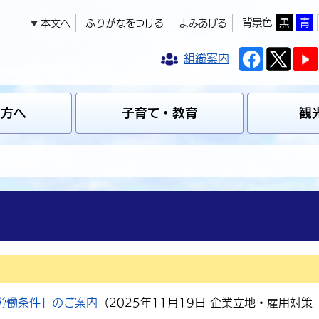
背景色
黒
青
本文へ
ふりがなをつける
よみあげる
組織案内
の方へ
子育て・教育
観
労働条件」のご案内
（
2025年11月19日
企業立地・雇用対策