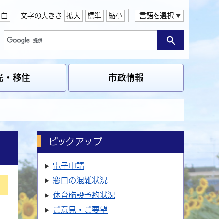
白
文字の大きさ
拡大
標準
縮小
言語を選択
光・移住
市政情報
ピックアップ
電子申請
窓口の
混雑状況
体育施設
予約状況
ご意見・ご要望