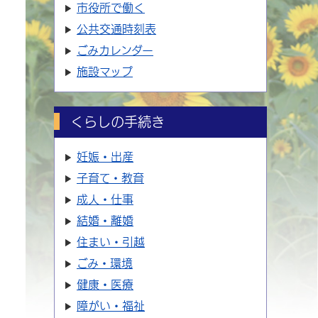
市役所で働く
公共交通時刻表
ごみカレンダー
施設マップ
くらしの手続き
妊娠・出産
子育て・教育
成人・仕事
結婚・離婚
住まい・引越
ごみ・環境
健康・医療
障がい・福祉