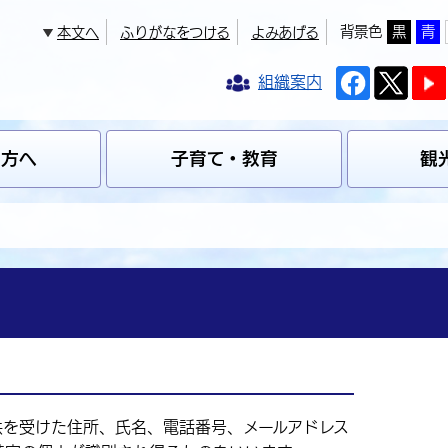
背景色
黒
青
本文へ
ふりがなをつける
よみあげる
組織案内
の方へ
子育て・教育
観
を受けた住所、氏名、電話番号、メールアドレス