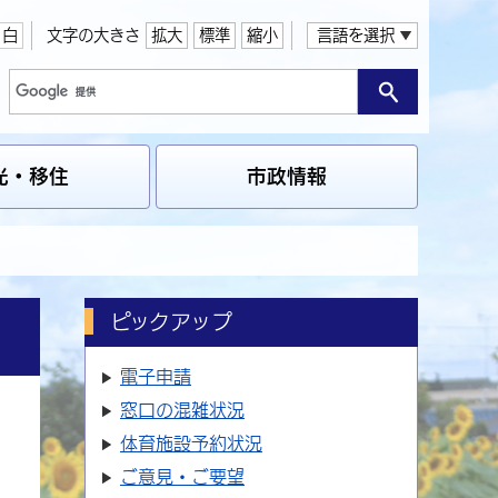
白
文字の大きさ
拡大
標準
縮小
言語を選択
光・移住
市政情報
ピックアップ
電子申請
窓口の
混雑状況
体育施設
予約状況
ご意見・ご要望