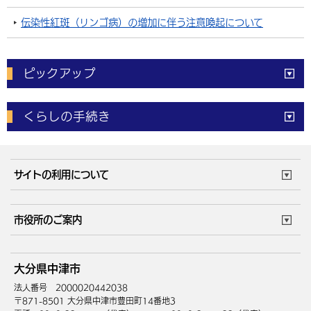
伝染性紅斑（リンゴ病）の増加に伴う注意喚起について
ピックアップ
電子申請
窓口の
混雑状況
くらしの手続き
体育施設
予約状況
ご意見・ご要望
妊娠・出産
子育て・教育
市役所で働く
公共交通時刻表
サイトの利用について
成人・仕事
結婚・離婚
ごみカレンダー
施設マップ
住まい・引越
ごみ・環境
このサイトについて
個人情報の取扱い
市役所のご案内
健康・医療
障がい・福祉
ウェブアクセシビリティ
リンク・著作権
庁舎地図
組織案内
サイトマップ
大分県中津市
高齢・介護
死亡・相続
中津市へのアクセス
法人番号 2000020442038
〒871-8501 大分県中津市豊田町14番地3