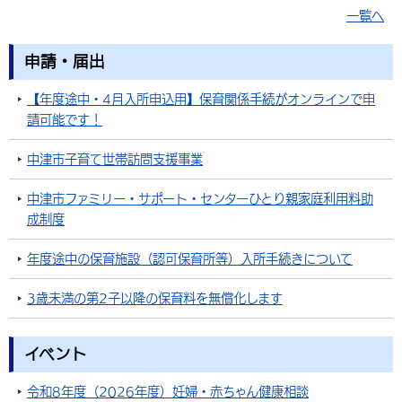
一覧へ
申請・届出
【年度途中・4月入所申込用】保育関係手続がオンラインで申
請可能です！
中津市子育て世帯訪問支援事業
中津市ファミリー・サポート・センターひとり親家庭利用料助
成制度
年度途中の保育施設（認可保育所等）入所手続きについて
3歳未満の第2子以降の保育料を無償化します
イベント
令和8年度（2026年度）妊婦・赤ちゃん健康相談