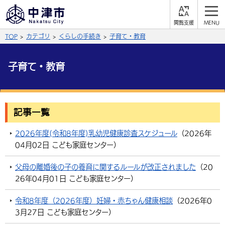
閲
M
覧
E
サイト内検索
文字の大きさ
TOP
カテゴリ
くらしの手続き
子育て・教育
支
N
援
U
拡大
標準
縮小
子育て・教育
背景色
公式SNS
黒
青
白
Facebook
X (Twitter)
YouTube
記事一覧
ふりがなをつける
総合メニュー
2026年度(令和8年度)乳幼児健康診査スケジュール
（
2026年
04月02日
こども家庭センター
）
よみあげる
くらしの情報
父母の離婚後の子の養育に関するルールが改正されました
（
20
届出・登録・証明
保険・年金
事業者の方へ
言語を選択
26年04月01日
こども家庭センター
）
英語（English）
中国語（簡体字）
福祉・介護
健康・予防
入札・契約
産業・雇用
子育て・教育
令和8年度（2026年度）妊婦・赤ちゃん健康相談
（
2026年0
3月27日
こども家庭センター
）
税金
中国語（繁体字）
住宅・インフラ
韓国語（한국어）
農林水産業
税金
施設情報
子どもを預ける
観光・移住