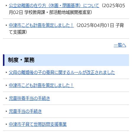
公立幼稚園の在り方（休園・閉園基準）について
（
2025年05
環境・衛生
生涯学習・スポーツ・人権
都市整備
手当・助成
健康・医療
観光なび
スポットを探す
市政情報
月02日
学校教育課・部活動地域展開推進室
）
選挙
外国人の方向け情報
相談・支援・情報
計画・施策
遊ぶ・体験する
グルメ・食べる
中津市について
市役所の紹介
中津市こども計画を策定しました！
（
2025年04月01日
子育
組織案内
て支援課
）
買う・おみやげ
四季のイベント・祭り
地方創生・地域活性化
広報・広聴
一覧へ
移住・定住
行政・計画
制度・業務
父母の離婚後の子の養育に関するルールが改正されました
中津市こども計画を策定しました！
児童扶養手当の手続き
児童手当の手続き
中津市子育て世帯訪問支援事業