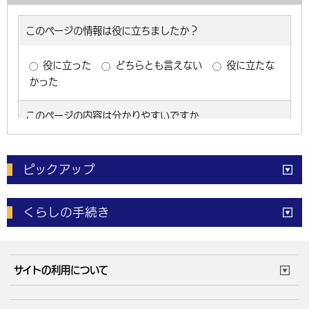
ピックアップ
電子申請
窓口の
混雑状況
くらしの手続き
体育施設
予約状況
ご意見・ご要望
妊娠・出産
子育て・教育
市役所で働く
公共交通時刻表
サイトの利用について
成人・仕事
結婚・離婚
ごみカレンダー
施設マップ
住まい・引越
ごみ・環境
このサイトについて
個人情報の取扱い