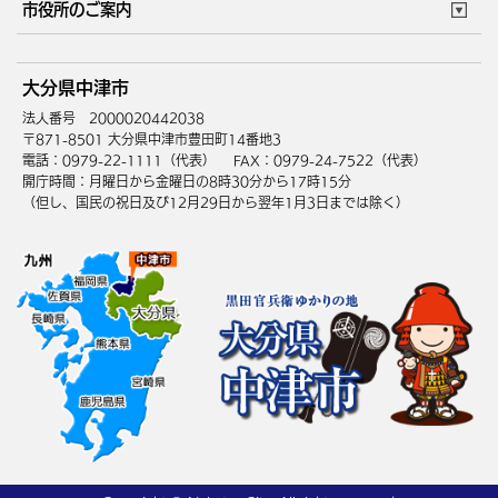
市役所のご案内
健康・医療
障がい・福祉
ウェブアクセシビリティ
リンク・著作権
庁舎地図
組織案内
サイトマップ
大分県中津市
高齢・介護
死亡・相続
中津市へのアクセス
法人番号 2000020442038
〒871-8501 大分県中津市豊田町14番地3
電話：0979-22-1111（代表）
FAX：0979-24-7522（代表）
開庁時間：月曜日から金曜日の8時30分から17時15分
（但し、国民の祝日及び12月29日から翌年1月3日までは除く）