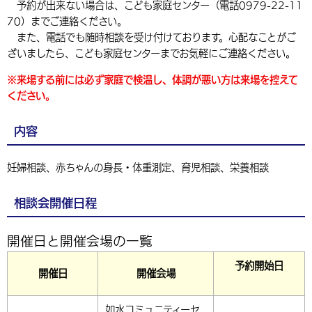
予約が出来ない場合は、こども家庭センター（電話0979-22-11
環境・衛生
生涯学習・スポーツ・人権
都市整備
手当・助成
健康・医療
観光なび
スポットを探す
70）までご連絡ください。
市政情報
また、電話でも随時相談を受け付けております。心配なことがご
選挙
外国人の方向け情報
相談・支援・情報
計画・施策
遊ぶ・体験する
グルメ・食べる
中津市について
市役所の紹介
ざいましたら、こども家庭センターまでお気軽にご連絡ください。
組織案内
買う・おみやげ
四季のイベント・祭り
※来場する前には必ず家庭で検温し、体調が悪い方は来場を控えて
地方創生・地域活性化
広報・広聴
ください。
移住・定住
行政・計画
内容
妊婦相談、赤ちゃんの身長・体重測定、育児相談、栄養相談
相談会開催日程
開催日と開催会場の一覧
予約開始日
開催日
開催会場
如水コミュニティーセ