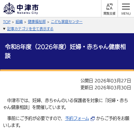
閲
M
覧
E
サイト内検索
文字の大きさ
TOP
組織
健康福祉部
こども家庭センター
支
N
援
U
記事カテゴリを全て表示する
拡大
標準
縮小
背景色
令和8年度（2026年度）妊婦・赤ちゃん健康相
公式SNS
談
黒
青
白
Facebook
X (Twitter)
YouTube
ふりがなをつける
総合メニュー
公開日 2026年03月27日
更新日 2026年03月30日
よみあげる
くらしの情報
中津市では、妊婦、赤ちゃんのいる保護者を対象に「妊婦・赤ち
届出・登録・証明
保険・年金
事業者の方へ
言語を選択
ゃん健康相談」を開催しています。
英語（English）
中国語（簡体字）
福祉・介護
健康・予防
入札・契約
産業・雇用
子育て・教育
事前にご予約が必要ですので、
予約フォーム
からご予約をお願
いします。
税金
中国語（繁体字）
住宅・インフラ
韓国語（한국어）
農林水産業
税金
施設情報
子どもを預ける
観光・移住