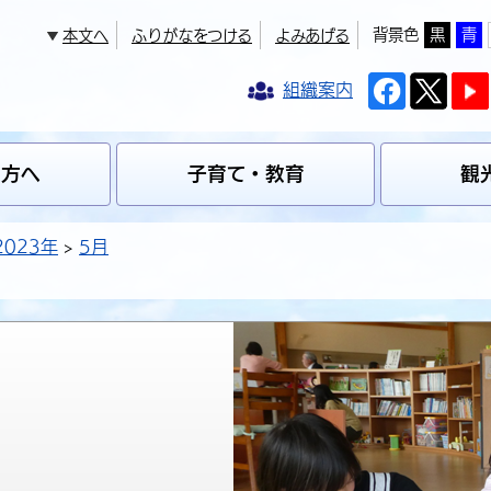
背景色
黒
青
本文へ
ふりがなをつける
よみあげる
組織案内
の方へ
子育て・教育
観
2023年
5月