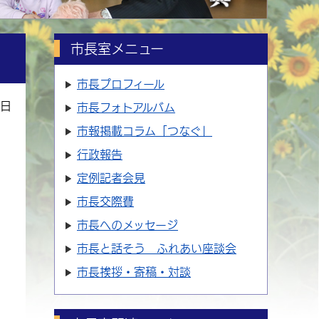
市長室メニュー
市長プロフィール
7日
市長フォトアルバム
市報掲載コラム「つなぐ」
行政報告
定例記者会見
市長交際費
市長へのメッセージ
市長と話そう ふれあい座談会
市長挨拶・寄稿・対談