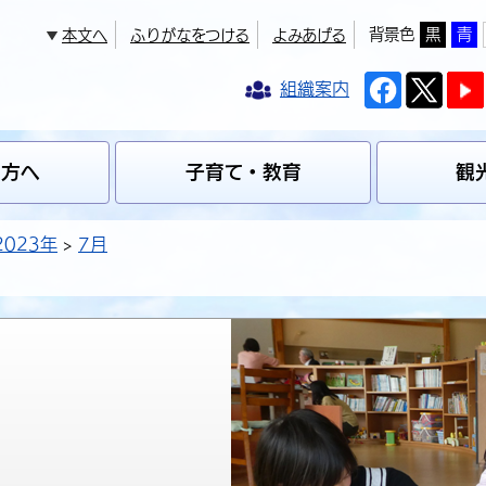
背景色
黒
青
本文へ
ふりがなをつける
よみあげる
組織案内
の方へ
子育て・教育
観
2023年
7月