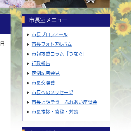
市長室メニュー
市長プロフィール
4日
市長フォトアルバム
市報掲載コラム「つなぐ」
行政報告
定例記者会見
市長交際費
市長へのメッセージ
市長と話そう ふれあい座談会
市長挨拶・寄稿・対談