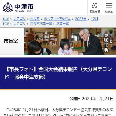
閲
M
覧
E
サイト内検索
文字の大きさ
TOP
カテゴリ
市長室
市長フォトアルバム
2023年
12月
支
N
援
U
TOP
カテゴリ
市長室記事一覧
記事一覧
拡大
標準
縮小
背景色
市長室
公式SNS
黒
青
白
Facebook
X (Twitter)
YouTube
ふりがなをつける
総合メニュー
【市長フォト】全国大会結果報告（大分県テコン
ドー協会中津支部）
よみあげる
くらしの情報
届出・登録・証明
保険・年金
事業者の方へ
言語を選択
公開日 2023年12月21日
英語（English）
中国語（簡体字）
福祉・介護
健康・予防
入札・契約
産業・雇用
子育て・教育
令和5年12月21日木曜日、大分県テコンドー協会中津支部のみな
税金
中国語（繁体字）
住宅・インフラ
韓国語（한국어）
農林水産業
税金
施設情報
子どもを預ける
観光・移住
さんがJOCジュニアオリンピックカップ第16回全日本ジュニアテコ