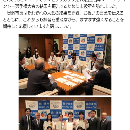
ンドー選手権大会の結果を報告するために市役所を訪れました。
環境・衛生
生涯学習・スポーツ・人権
都市整備
手当・助成
健康・医療
観光なび
スポットを探す
市政情報
奥塚市長はそれぞれの大会の結果を聞き、お祝いの言葉を伝える
選挙
外国人の方向け情報
とともに、これからも練習を重ねながら、ますます強くなることを
相談・支援・情報
計画・施策
遊ぶ・体験する
グルメ・食べる
中津市について
市役所の紹介
期待して応援していますと話しました。
組織案内
買う・おみやげ
四季のイベント・祭り
地方創生・地域活性化
広報・広聴
移住・定住
行政・計画