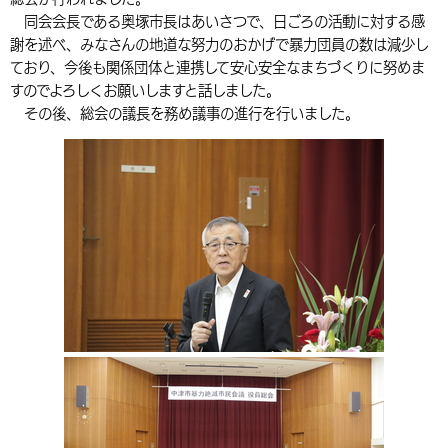
同会会長である奥塚市長はあいさつで、日ごろの活動に対する感
環境・衛生
生涯学習・スポーツ・人権
都市整備
手当・助成
健康・医療
観光なび
スポットを探す
市政情報
謝を述べ、みなさんの地道な努力のおかげで暴力団員の数は減少し
選挙
外国人の方向け情報
ており、今後も関係団体と連携して安心安全なまちづくりに努めま
相談・支援・情報
計画・施策
遊ぶ・体験する
グルメ・食べる
中津市について
市役所の紹介
すのでよろしくお願いしますと話しました。
組織案内
買う・おみやげ
四季のイベント・祭り
その後、総会の議長を務め議事の進行を行いました。
地方創生・地域活性化
広報・広聴
移住・定住
行政・計画