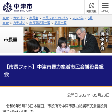
閲
M
覧
E
サイト内検索
文字の大きさ
TOP
カテゴリ
市長室
市長フォトアルバム
2024年
5月
支
N
援
U
TOP
カテゴリ
市長室記事一覧
記事一覧
拡大
標準
縮小
背景色
市長室
公式SNS
黒
青
白
Facebook
X (Twitter)
YouTube
ふりがなをつける
総合メニュー
【市長フォト】中津市暴力絶滅市民会議役員総
会
よみあげる
くらしの情報
届出・登録・証明
保険・年金
事業者の方へ
言語を選択
公開日 2024年05月23日
英語（English）
中国語（簡体字）
福祉・介護
健康・予防
入札・契約
産業・雇用
子育て・教育
令和6年5月23日木曜日、市役所で中津市暴力絶滅市民会議役員
税金
中国語（繁体字）
住宅・インフラ
韓国語（한국어）
農林水産業
税金
施設情報
子どもを預ける
観光・移住
総会が行われました。