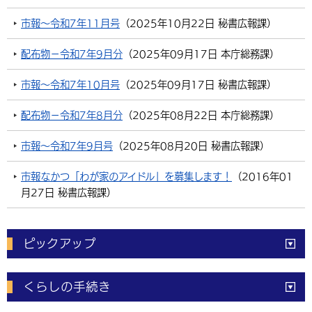
市報～令和7年11月号
（
2025年10月22日
秘書広報課
）
配布物－令和7年9月分
（
2025年09月17日
本庁総務課
）
市報～令和7年10月号
（
2025年09月17日
秘書広報課
）
配布物－令和7年8月分
（
2025年08月22日
本庁総務課
）
市報～令和7年9月号
（
2025年08月20日
秘書広報課
）
市報なかつ「わが家のアイドル」を募集します！
（
2016年01
月27日
秘書広報課
）
ピックアップ
電子申請
窓口の
混雑状況
くらしの手続き
体育施設
予約状況
ご意見・ご要望