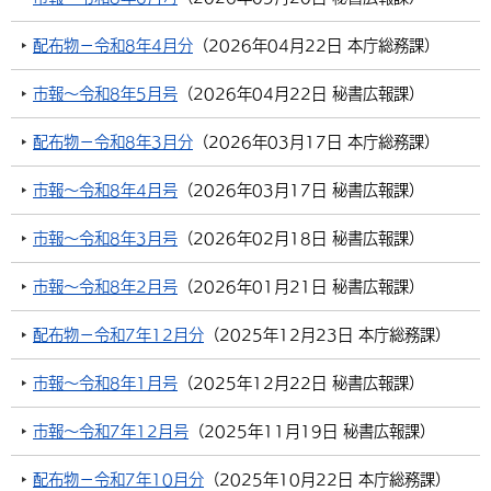
環境・衛生
生涯学習・スポーツ・人権
都市整備
手当・助成
健康・医療
観光なび
スポットを探す
市政情報
配布物－令和8年4月分
（
2026年04月22日
本庁総務課
）
選挙
外国人の方向け情報
相談・支援・情報
計画・施策
遊ぶ・体験する
グルメ・食べる
中津市について
市役所の紹介
市報～令和8年5月号
（
2026年04月22日
秘書広報課
）
組織案内
買う・おみやげ
四季のイベント・祭り
地方創生・地域活性化
広報・広聴
配布物－令和8年3月分
（
2026年03月17日
本庁総務課
）
移住・定住
行政・計画
市報～令和8年4月号
（
2026年03月17日
秘書広報課
）
市報～令和8年3月号
（
2026年02月18日
秘書広報課
）
市報～令和8年2月号
（
2026年01月21日
秘書広報課
）
配布物－令和7年12月分
（
2025年12月23日
本庁総務課
）
市報～令和8年1月号
（
2025年12月22日
秘書広報課
）
市報～令和7年12月号
（
2025年11月19日
秘書広報課
）
配布物－令和7年10月分
（
2025年10月22日
本庁総務課
）