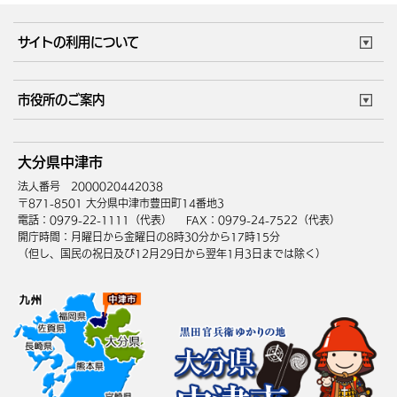
妊娠・出産
子育て・教育
市役所で働く
公共交通時刻表
サイトの利用について
成人・仕事
結婚・離婚
ごみカレンダー
施設マップ
住まい・引越
ごみ・環境
このサイトについて
個人情報の取扱い
市役所のご案内
健康・医療
障がい・福祉
ウェブアクセシビリティ
リンク・著作権
庁舎地図
組織案内
サイトマップ
大分県中津市
高齢・介護
死亡・相続
中津市へのアクセス
法人番号 2000020442038
〒871-8501 大分県中津市豊田町14番地3
電話：0979-22-1111（代表）
FAX：0979-24-7522（代表）
開庁時間：月曜日から金曜日の8時30分から17時15分
（但し、国民の祝日及び12月29日から翌年1月3日までは除く）