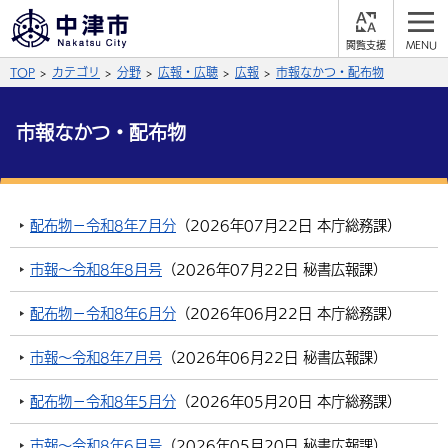
閲
M
覧
E
サイト内検索
文字の大きさ
TOP
カテゴリ
分野
広報・広聴
広報
市報なかつ・配布物
支
N
援
U
拡大
標準
縮小
市報なかつ・配布物
背景色
公式SNS
黒
青
白
Facebook
X (Twitter)
YouTube
配布物－令和8年7月分
（
2026年07月22日
本庁総務課
）
ふりがなをつける
総合メニュー
市報～令和8年8月号
（
2026年07月22日
秘書広報課
）
よみあげる
くらしの情報
配布物－令和8年6月分
（
2026年06月22日
本庁総務課
）
届出・登録・証明
保険・年金
事業者の方へ
言語を選択
市報～令和8年7月号
（
2026年06月22日
秘書広報課
）
英語（English）
中国語（簡体字）
福祉・介護
健康・予防
入札・契約
産業・雇用
子育て・教育
配布物－令和8年5月分
（
2026年05月20日
本庁総務課
）
税金
中国語（繁体字）
住宅・インフラ
韓国語（한국어）
農林水産業
税金
施設情報
子どもを預ける
観光・移住
市報～令和8年6月号
（
2026年05月20日
秘書広報課
）