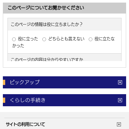
このページについてお聞かせください
ピックアップ
電子申請
窓口の
混雑状況
くらしの手続き
体育施設
予約状況
ご意見・ご要望
妊娠・出産
子育て・教育
市役所で働く
公共交通時刻表
サイトの利用について
成人・仕事
結婚・離婚