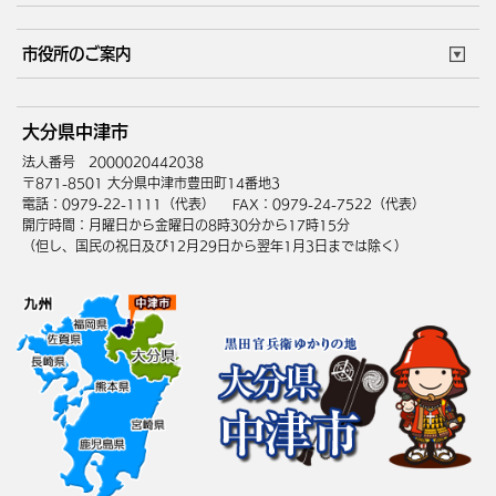
ごみカレンダー
施設マップ
住まい・引越
ごみ・環境
このサイトについて
個人情報の取扱い
市役所のご案内
健康・医療
障がい・福祉
ウェブアクセシビリティ
リンク・著作権
庁舎地図
組織案内
サイトマップ
大分県中津市
高齢・介護
死亡・相続
中津市へのアクセス
法人番号 2000020442038
〒871-8501 大分県中津市豊田町14番地3
電話：0979-22-1111（代表）
FAX：0979-24-7522（代表）
開庁時間：月曜日から金曜日の8時30分から17時15分
（但し、国民の祝日及び12月29日から翌年1月3日までは除く）