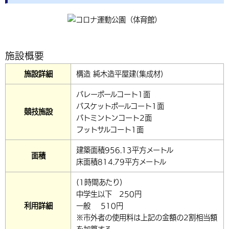
環境・衛生
生涯学習・スポーツ・人権
都市整備
手当・助成
健康・医療
観光なび
スポットを探す
市政情報
選挙
外国人の方向け情報
相談・支援・情報
計画・施策
遊ぶ・体験する
グルメ・食べる
中津市について
市役所の紹介
組織案内
施設概要
買う・おみやげ
四季のイベント・祭り
地方創生・地域活性化
広報・広聴
施設詳細
構造 純木造平屋建(集成材)
移住・定住
行政・計画
バレーボールコート1面
バスケットボールコート1面
競技施設
バトミントンコート2面
フットサルコート1面
建築面積956.13平方メートル
面積
床面積814.79平方メートル
(1時間あたり)
中学生以下 250円
利用詳細
一般 510円
※市外者の使用料は上記の金額の2割相当額