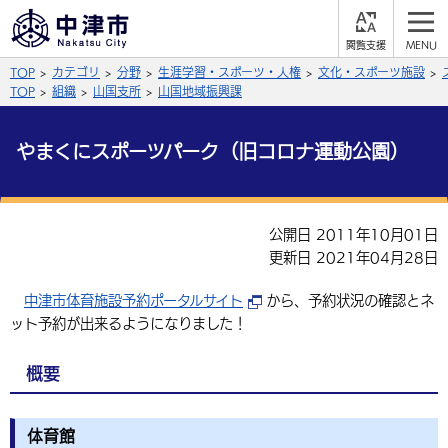
閲
M
覧
E
サイト内検索
文字の大きさ
TOP
カテゴリ
分野
生涯学習・スポーツ・人権
文化・スポーツ施設
支
N
援
U
TOP
組織
山国支所
山国地域振興課
拡大
標準
縮小
やまくにスポーツパーク（旧コロナ運動公園）
背景色
公式SNS
黒
青
白
Facebook
X (Twitter)
YouTube
公開日 2011年10月01日
ふりがなをつける
更新日 2021年04月28日
総合メニュー
よみあげる
中津市体育施設予約ポータルサイト
から、予約状況の確認とネ
くらしの情報
ット予約が出来るようになりました！
届出・登録・証明
保険・年金
事業者の方へ
言語を選択
概要
英語（English）
中国語（簡体字）
福祉・介護
健康・予防
入札・契約
産業・雇用
子育て・教育
税金
中国語（繁体字）
住宅・インフラ
韓国語（한국어）
農林水産業
税金
施設情報
子どもを預ける
観光・移住
体育館