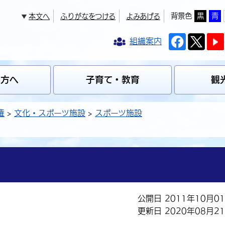
背景色
黒
青
本文へ
ふりがなをつける
よみあげる
組織案内
の方へ
子育て・教育
観
権
文化・スポーツ施設
スポーツ施設
公開日 2011年10月0
更新日 2020年08月2