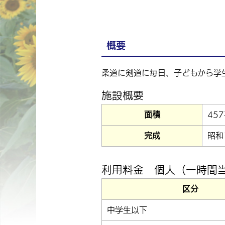
概要
柔道に剣道に毎日、子どもから学
施設概要
面積
45
完成
昭和
利用料金 個人（一時間
区分
中学生以下