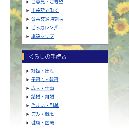
ご意見・ご要望
市役所で働く
公共交通時刻表
ごみカレンダー
施設マップ
くらしの手続き
妊娠・出産
子育て・教育
成人・仕事
結婚・離婚
住まい・引越
ごみ・環境
健康・医療