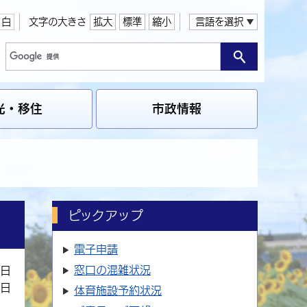
白
文字の大きさ
拡大
標準
縮小
言語を選択
光・移住
市政情報
ピックアップ
電子申請
窓口の
混雑状況
1日
1日
体育施設
予約状況