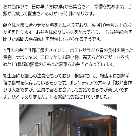
お弁当作りの1日は早い方は9時から集合され、準備を始めます。ご
環境・衛生
生涯学習・スポーツ・人権
都市整備
手当・助成
健康・医療
観光なび
スポットを探す
市政情報
飯が完成して配食されるのが16時頃になります。
選挙
外国人の方向け情報
相談・支援・情報
計画・施策
遊ぶ・体験する
グルメ・食べる
中津市について
市役所の紹介
献立は季節に合わせた材料を元に考えており、毎回10種類以上のお
組織案内
かずを作ります。お弁当は彩りにも気を配っており、『お弁当の蓋を
買う・おみやげ
四季のイベント・祭り
地方創生・地域活性化
広報・広聴
開けた瞬間の喜ぶ顔』を想像しながら作るそうです。
移住・定住
行政・計画
4月のお弁当は筍ご飯をメインに、ポテトサラダや春の食材を使った
煮物、ナポリタン、コロッケにお吸い物、寒天などのデザートを含
めた13種類の愛情のこもった豪華なお弁当となっています。
衛生面にも細心の注意を払っており、検食に加え、検査用に加熱前
後の食材を保存しているそうです。ボランティアの方々は「お弁当作
りは大変ですが、会員の皆とお会いしてお話できるのが楽しいです
よ。疲れはありません。」と笑顔でお話されていました。