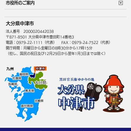
市役所のご案内
健康・医療
障がい・福祉
ウェブアクセシビリティ
リンク・著作権
庁舎地図
組織案内
サイトマップ
大分県中津市
高齢・介護
死亡・相続
中津市へのアクセス
法人番号 2000020442038
〒871-8501 大分県中津市豊田町14番地3
電話：0979-22-1111（代表）
FAX：0979-24-7522（代表）
開庁時間：月曜日から金曜日の8時30分から17時15分
（但し、国民の祝日及び12月29日から翌年1月3日までは除く）