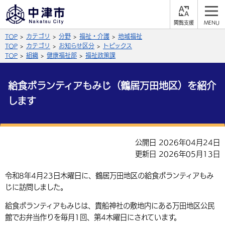
閲
M
覧
E
サイト内検索
文字の大きさ
TOP
カテゴリ
分野
福祉・介護
地域福祉
支
N
援
U
TOP
カテゴリ
お知らせ区分
トピックス
拡大
標準
縮小
TOP
組織
健康福祉部
福祉政策課
背景色
公式SNS
給食ボランティアもみじ（鶴居万田地区）を紹介
黒
青
白
します
Facebook
X (Twitter)
YouTube
ふりがなをつける
総合メニュー
公開日 2026年04月24日
よみあげる
くらしの情報
更新日 2026年05月13日
届出・登録・証明
保険・年金
事業者の方へ
令和8年4月23日木曜日に、鶴居万田地区の給食ボランティアもみ
言語を選択
じに訪問しました。
英語（English）
中国語（簡体字）
福祉・介護
健康・予防
入札・契約
産業・雇用
子育て・教育
給食ボランティアもみじは、貴船神社の敷地内にある万田地区公民
税金
中国語（繁体字）
住宅・インフラ
韓国語（한국어）
農林水産業
税金
館でお弁当作りを毎月1回、第4木曜日にされています。
施設情報
子どもを預ける
観光・移住