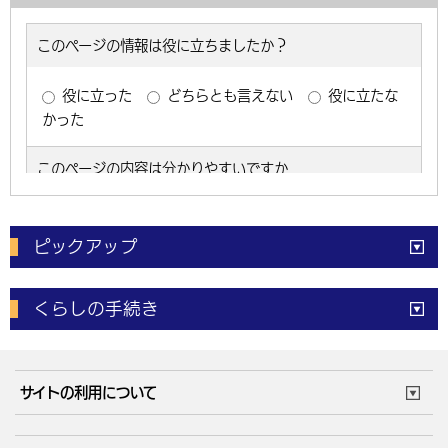
ピックアップ
電子申請
窓口の
混雑状況
くらしの手続き
体育施設
予約状況
ご意見・ご要望
妊娠・出産
子育て・教育
市役所で働く
公共交通時刻表
サイトの利用について
成人・仕事
結婚・離婚
ごみカレンダー
施設マップ
住まい・引越
ごみ・環境
このサイトについて
個人情報の取扱い