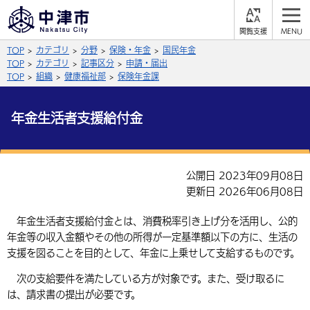
閲
M
覧
E
サイト内検索
文字の大きさ
TOP
カテゴリ
分野
保険・年金
国民年金
支
N
援
U
TOP
カテゴリ
記事区分
申請・届出
拡大
標準
縮小
TOP
組織
健康福祉部
保険年金課
背景色
公式SNS
年金生活者支援給付金
黒
青
白
Facebook
X (Twitter)
YouTube
ふりがなをつける
公開日 2023年09月08日
総合メニュー
更新日 2026年06月08日
よみあげる
くらしの情報
年金生活者支援給付金とは、消費税率引き上げ分を活用し、公的
年金等の収入金額やその他の所得が一定基準額以下の方に、生活の
届出・登録・証明
保険・年金
事業者の方へ
言語を選択
支援を図ることを目的として、年金に上乗せして支給するものです。
英語（English）
中国語（簡体字）
福祉・介護
健康・予防
入札・契約
産業・雇用
子育て・教育
次の支給要件を満たしている方が対象です。また、受け取るに
は、請求書の提出が必要です。
税金
中国語（繁体字）
住宅・インフラ
韓国語（한국어）
農林水産業
税金
施設情報
子どもを預ける
観光・移住