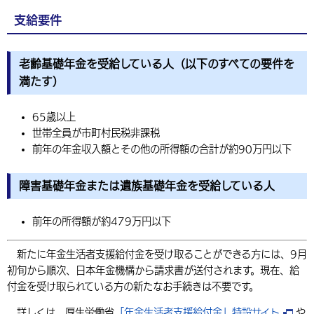
環境・衛生
生涯学習・スポーツ・人権
都市整備
手当・助成
健康・医療
支給要件
観光なび
スポットを探す
市政情報
選挙
外国人の方向け情報
相談・支援・情報
計画・施策
遊ぶ・体験する
グルメ・食べる
中津市について
市役所の紹介
老齢基礎年金を受給している人（以下のすべての要件を
組織案内
買う・おみやげ
四季のイベント・祭り
地方創生・地域活性化
広報・広聴
満たす）
移住・定住
行政・計画
65歳以上
世帯全員が市町村民税非課税
前年の年金収入額とその他の所得額の合計が約90万円以下
障害基礎年金または遺族基礎年金を受給している人
前年の所得額が約479万円以下
新たに年金生活者支援給付金を受け取ることができる方には、9月
初旬から順次、日本年金機構から請求書が送付されます。現在、給
付金を受け取られている方の新たなお手続きは不要です。
詳しくは、厚生労働省
「年金生活者支援給付金」特設サイト
や