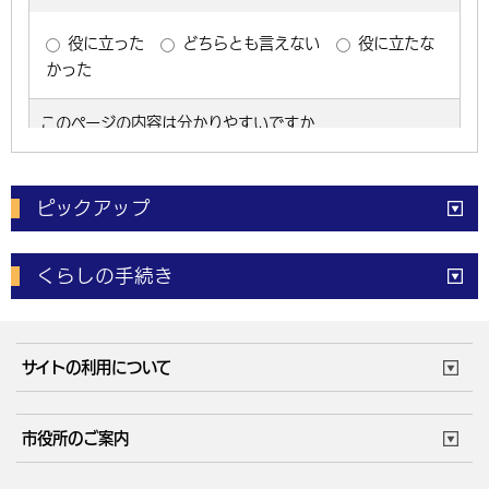
ピックアップ
電子申請
窓口の
混雑状況
くらしの手続き
体育施設
予約状況
ご意見・ご要望
妊娠・出産
子育て・教育
市役所で働く
公共交通時刻表
サイトの利用について
成人・仕事
結婚・離婚
ごみカレンダー
施設マップ
住まい・引越
ごみ・環境
このサイトについて
個人情報の取扱い
市役所のご案内
健康・医療
障がい・福祉
ウェブアクセシビリティ
リンク・著作権