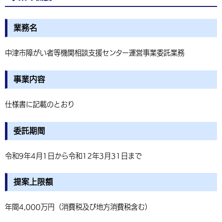
環境・衛生
生涯学習・スポーツ・人権
都市整備
手当・助成
健康・医療
観光なび
スポットを探す
市政情報
業務名
選挙
外国人の方向け情報
相談・支援・情報
計画・施策
遊ぶ・体験する
グルメ・食べる
中津市について
市役所の紹介
組織案内
中津市障がい者等機関相談支援センター運営事業委託業務
買う・おみやげ
四季のイベント・祭り
地方創生・地域活性化
広報・広聴
移住・定住
行政・計画
事業内容
仕様書に記載のとおり
委託期間
令和9年4月1日から令和12年3月31日まで
提案上限額
年間4,000万円（消費税及び地方消費税含む）