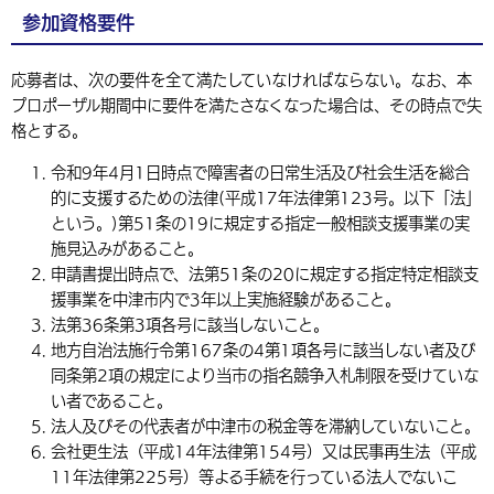
参加資格要件
応募者は、次の要件を全て満たしていなければならない。なお、本
プロポーザル期間中に要件を満たさなくなった場合は、その時点で失
格とする。
令和9年4月1日時点で障害者の日常生活及び社会生活を総合
的に支援するための法律(平成17年法律第123号。以下「法」
という。)第51条の19に規定する指定一般相談支援事業の実
施見込みがあること。
申請書提出時点で、法第51条の20に規定する指定特定相談支
援事業を中津市内で3年以上実施経験があること。
法第36条第3項各号に該当しないこと。
地方自治法施行令第167条の4第1項各号に該当しない者及び
同条第2項の規定により当市の指名競争入札制限を受けていな
い者であること。
法人及びその代表者が中津市の税金等を滞納していないこと。
会社更生法（平成14年法律第154号）又は民事再生法（平成
11年法律第225号）等よる手続を行っている法人でないこ