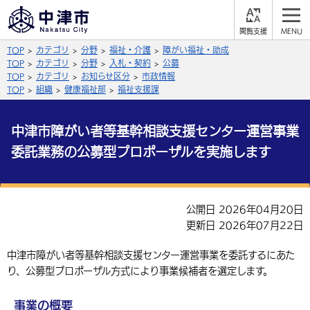
閲
M
覧
E
サイト内検索
文字の大きさ
TOP
カテゴリ
分野
福祉・介護
障がい福祉・助成
支
N
援
U
TOP
カテゴリ
分野
入札・契約
公募
拡大
標準
縮小
TOP
カテゴリ
お知らせ区分
市政情報
TOP
組織
健康福祉部
福祉支援課
背景色
公式SNS
中津市障がい者等基幹相談支援センター運営事業
黒
青
白
Facebook
X (Twitter)
YouTube
委託業務の公募型プロポーザルを実施します
ふりがなをつける
総合メニュー
よみあげる
公開日 2026年04月20日
くらしの情報
更新日 2026年07月22日
届出・登録・証明
保険・年金
事業者の方へ
言語を選択
中津市障がい者等基幹相談支援センター運営事業を委託するにあた
英語（English）
中国語（簡体字）
福祉・介護
健康・予防
入札・契約
産業・雇用
り、公募型プロポーザル方式により事業候補者を選定します。
子育て・教育
税金
中国語（繁体字）
住宅・インフラ
韓国語（한국어）
農林水産業
税金
施設情報
子どもを預ける
観光・移住
事業の概要