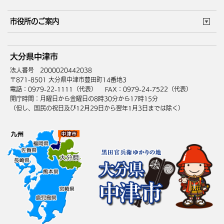
ごみカレンダー
施設マップ
住まい・引越
ごみ・環境
このサイトについて
個人情報の取扱い
市役所のご案内
健康・医療
障がい・福祉
ウェブアクセシビリティ
リンク・著作権
庁舎地図
組織案内
サイトマップ
大分県中津市
高齢・介護
死亡・相続
中津市へのアクセス
法人番号 2000020442038
〒871-8501 大分県中津市豊田町14番地3
電話：0979-22-1111（代表）
FAX：0979-24-7522（代表）
開庁時間：月曜日から金曜日の8時30分から17時15分
（但し、国民の祝日及び12月29日から翌年1月3日までは除く）