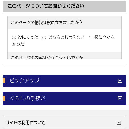
このページについてお聞かせください
ピックアップ
電子申請
窓口の
混雑状況
くらしの手続き
体育施設
予約状況
ご意見・ご要望
妊娠・出産
子育て・教育
市役所で働く
公共交通時刻表
サイトの利用について
成人・仕事
結婚・離婚