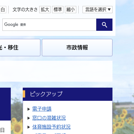
白
文字の大きさ
拡大
標準
縮小
言語を選択
光・移住
市政情報
ピックアップ
電子申請
窓口の
混雑状況
体育施設
予約状況
1日