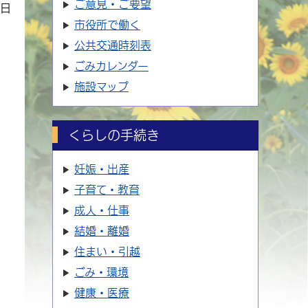
ご意見・ご要望
7日
市役所で働く
公共交通時刻表
ごみカレンダー
施設マップ
くらしの手続き
妊娠・出産
子育て・教育
成人・仕事
結婚・離婚
住まい・引越
ごみ・環境
健康・医療