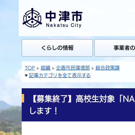
くらしの情報
事業者
TOP
組織
企画市民環境部
総合政策課
記事カテゴリを全て表示する
【募集終了】高校生対象「NAKA
します！