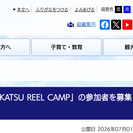
背景色
黒
青
本文へ
ふりがなをつける
よみあげる
組織案内
の方へ
子育て・教育
観
TSU REEL CAMP」の参加者を募集
公開日 2026年07月0