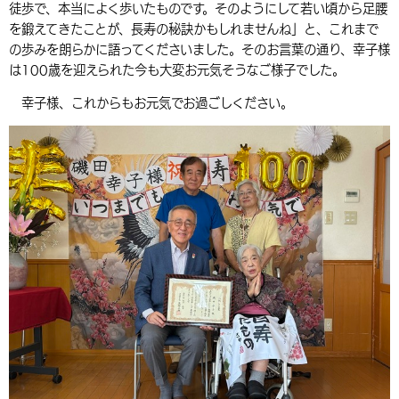
徒歩で、本当によく歩いたものです。そのようにして若い頃から足腰
環境・衛生
生涯学習・スポーツ・人権
都市整備
手当・助成
健康・医療
観光なび
スポットを探す
市政情報
を鍛えてきたことが、長寿の秘訣かもしれませんね」と、これまで
の歩みを朗らかに語ってくださいました。そのお言葉の通り、幸子様
選挙
外国人の方向け情報
相談・支援・情報
計画・施策
遊ぶ・体験する
グルメ・食べる
中津市について
市役所の紹介
は100歳を迎えられた今も大変お元気そうなご様子でした。
組織案内
買う・おみやげ
四季のイベント・祭り
地方創生・地域活性化
広報・広聴
幸子様、これからもお元気でお過ごしください。
移住・定住
行政・計画