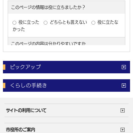
ピックアップ
電子申請
窓口の
混雑状況
くらしの手続き
体育施設
予約状況
ご意見・ご要望
妊娠・出産
子育て・教育
市役所で働く
公共交通時刻表
サイトの利用について
成人・仕事
結婚・離婚
ごみカレンダー
施設マップ
住まい・引越
ごみ・環境
このサイトについて
個人情報の取扱い
市役所のご案内