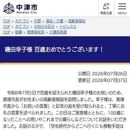
閲
M
覧
E
サイト内検索
文字の大きさ
TOP
カテゴリ
分野
福祉・介護
高齢者福祉
支
N
援
U
TOP
カテゴリ
お知らせ区分
トピックス
拡大
標準
縮小
TOP
組織
健康福祉部
介護長寿課
背景色
公式SNS
磯田幸子様 百歳おめでとうございます！
黒
青
白
Facebook
X (Twitter)
YouTube
ふりがなをつける
公開日 2026年07月06日
総合メニュー
更新日 2026年07月07日
よみあげる
くらしの情報
令和8年7月5日で百歳を迎えられた磯田幸子様のお祝いのため、
奥塚市長がお住まいの高齢者施設を訪問しました。幸子様は、奥塚
届出・登録・証明
保険・年金
事業者の方へ
言語を選択
市長から「お祝いの言葉」と記念の品を受け取られると、丁寧にお
英語（English）
中国語（簡体字）
福祉・介護
健康・予防
礼の言葉を述べられました。この日はご家族様とともに、100歳に
入札・契約
産業・雇用
子育て・教育
なったことへの思いやこれまでの暮らしなどについてお話をいただき
税金
中国語（繁体字）
住宅・インフラ
韓国語（한국어）
農林水産業
税金
施設情報
子どもを預ける
ました。お話のなかで、「学生時代からどこへ行くにも移動手段は
観光・移住