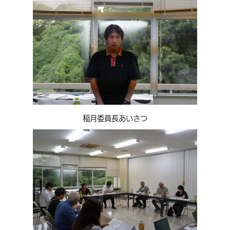
環境・衛生
生涯学習・スポーツ・人権
都市整備
手当・助成
健康・医療
観光なび
スポットを探す
市政情報
選挙
外国人の方向け情報
相談・支援・情報
計画・施策
遊ぶ・体験する
グルメ・食べる
中津市について
市役所の紹介
組織案内
買う・おみやげ
四季のイベント・祭り
地方創生・地域活性化
広報・広聴
移住・定住
行政・計画
稲月委員長あいさつ