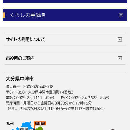
電子申請
窓口の
混雑状況
くらしの手続き
体育施設
予約状況
ご意見・ご要望
妊娠・出産
子育て・教育
市役所で働く
公共交通時刻表
サイトの利用について
成人・仕事
結婚・離婚
ごみカレンダー
施設マップ
住まい・引越
ごみ・環境
このサイトについて
個人情報の取扱い
市役所のご案内
健康・医療
障がい・福祉
ウェブアクセシビリティ
リンク・著作権
庁舎地図
組織案内
サイトマップ
大分県中津市
高齢・介護
死亡・相続
中津市へのアクセス
法人番号 2000020442038
〒871-8501 大分県中津市豊田町14番地3
電話：0979-22-1111（代表）
FAX：0979-24-7522（代表）
開庁時間：月曜日から金曜日の8時30分から17時15分
（但し、国民の祝日及び12月29日から翌年1月3日までは除く）