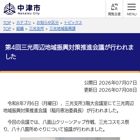
閲
M
覧
E
サイト内検索
文字の大きさ
TOP
カテゴリ
お知らせ区分
トピックス
支
N
援
U
TOP
組織
三光支所
三光地域振興課
拡大
標準
縮小
第4回三光周辺地域振興対策推進会議が行われま
背景色
公式SNS
した
黒
青
白
Facebook
X (Twitter)
YouTube
ふりがなをつける
総合メニュー
公開日 2026年07月07日
更新日 2026年07月08日
よみあげる
くらしの情報
令和8年7月6日（月曜日）、三光支所3階大会議室にて三光周辺
届出・登録・証明
保険・年金
事業者の方へ
言語を選択
地域振興対策推進会議（稲月恵治委員長）が行われました。
英語（English）
中国語（簡体字）
福祉・介護
健康・予防
入札・契約
産業・雇用
今回の会議では、八面山クリーンアップ作戦、三光コスモス祭
子育て・教育
り、八十八箇所めぐりについて協議が行われました。
税金
中国語（繁体字）
住宅・インフラ
韓国語（한국어）
農林水産業
税金
施設情報
子どもを預ける
観光・移住