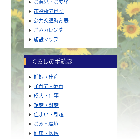
ご意見・ご要望
市役所で働く
公共交通時刻表
ごみカレンダー
施設マップ
くらしの手続き
妊娠・出産
子育て・教育
成人・仕事
結婚・離婚
住まい・引越
ごみ・環境
健康・医療