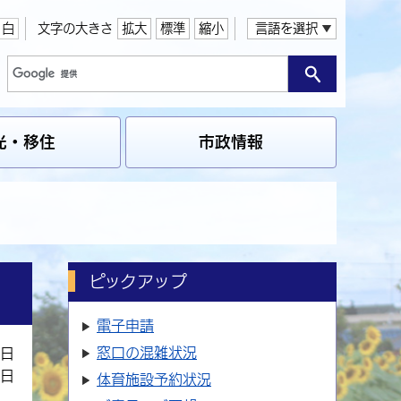
白
文字の大きさ
拡大
標準
縮小
言語を選択
光・移住
市政情報
ピックアップ
電子申請
窓口の
混雑状況
7日
8日
体育施設
予約状況