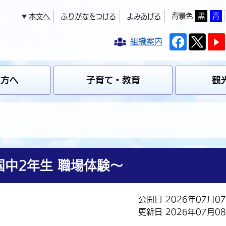
背景色
黒
青
本文へ
ふりがなをつける
よみあげる
組織案内
の方へ
子育て・教育
観
中2年生 職場体験～
公開日 2026年07月0
更新日 2026年07月0