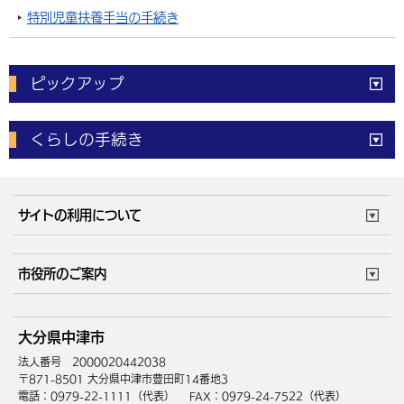
特別児童扶養手当の手続き
ピックアップ
電子申請
窓口の
混雑状況
くらしの手続き
体育施設
予約状況
ご意見・ご要望
妊娠・出産
子育て・教育
市役所で働く
公共交通時刻表
サイトの利用について
成人・仕事
結婚・離婚
ごみカレンダー
施設マップ
住まい・引越
ごみ・環境
このサイトについて
個人情報の取扱い
市役所のご案内
健康・医療
障がい・福祉
ウェブアクセシビリティ
リンク・著作権
庁舎地図
組織案内
サイトマップ
大分県中津市
高齢・介護
死亡・相続
中津市へのアクセス
法人番号 2000020442038
〒871-8501 大分県中津市豊田町14番地3
電話：0979-22-1111（代表）
FAX：0979-24-7522（代表）