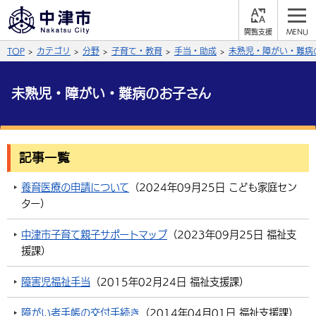
閲
M
覧
E
サイト内検索
文字の大きさ
TOP
カテゴリ
分野
子育て・教育
手当・助成
未熟児・障がい・難病
支
N
援
U
拡大
標準
縮小
未熟児・障がい・難病のお子さん
背景色
公式SNS
黒
青
白
Facebook
X (Twitter)
YouTube
記事一覧
ふりがなをつける
総合メニュー
養育医療の申請について
（
2024年09月25日
こども家庭セン
ター
）
よみあげる
くらしの情報
中津市子育て親子サポートマップ
（
2023年09月25日
福祉支
届出・登録・証明
保険・年金
事業者の方へ
言語を選択
援課
）
英語（English）
中国語（簡体字）
福祉・介護
健康・予防
入札・契約
産業・雇用
子育て・教育
障害児福祉手当
（
2015年02月24日
福祉支援課
）
税金
中国語（繁体字）
住宅・インフラ
韓国語（한국어）
農林水産業
税金
施設情報
子どもを預ける
観光・移住
障がい者手帳の交付手続き
（
2014年04月01日
福祉支援課
）