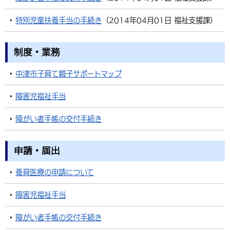
環境・衛生
生涯学習・スポーツ・人権
都市整備
手当・助成
健康・医療
観光なび
スポットを探す
市政情報
特別児童扶養手当の手続き
（
2014年04月01日
福祉支援課
）
選挙
外国人の方向け情報
相談・支援・情報
計画・施策
遊ぶ・体験する
グルメ・食べる
中津市について
市役所の紹介
組織案内
制度・業務
買う・おみやげ
四季のイベント・祭り
地方創生・地域活性化
広報・広聴
中津市子育て親子サポートマップ
移住・定住
行政・計画
障害児福祉手当
障がい者手帳の交付手続き
申請・届出
養育医療の申請について
障害児福祉手当
障がい者手帳の交付手続き