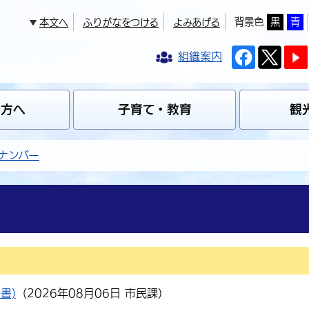
背景色
黒
青
本文へ
ふりがなをつける
よみあげる
組織案内
の方へ
子育て・教育
観
ナンバー
書)
（
2026年08月06日
市民課
）