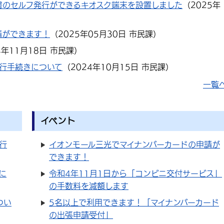
書のセルフ発行ができるキオスク端末を設置しました
（
2025年
請ができます！
（
2025年05月30日
市民課
）
4年11月18日
市民課
）
行手続きについて
（
2024年10月15日
市民課
）
一覧
イベント
行
イオンモール三光でマイナンバーカードの申請が
できます！
に
令和4年11月1日から「コンビニ交付サービス」
の手数料を減額します
つい
5名以上で利用できます！「マイナンバーカード
の出張申請受付」