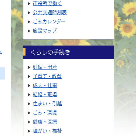
市役所で働く
公共交通時刻表
ごみカレンダー
施設マップ
へ
くらしの手続き
妊娠・出産
子育て・教育
成人・仕事
結婚・離婚
住まい・引越
ごみ・環境
健康・医療
障がい・福祉