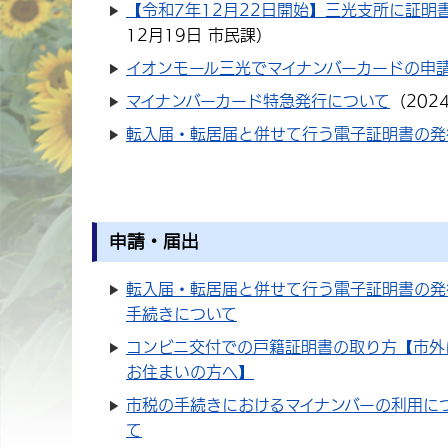
【令和7年12月22日開始】三光支所に証明
12月19日
市民課
）
イオンモール三光でマイナンバーカードの申
マイナンバーカード特急発行について
（
202
転入届・転居届と併せて行う電子証明書の発
申請・届出
転入届・転居届と併せて行う電子証明書の発
手続きについて
コンビニ交付での戸籍証明書の取り方【市外
お住まいの方へ】
市税の手続きにおけるマイナンバーの利用に
て