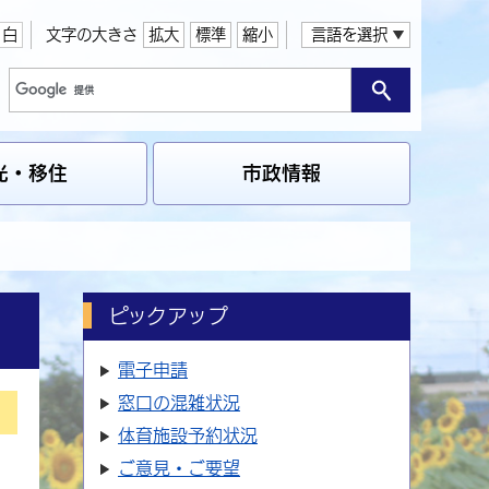
白
文字の大きさ
拡大
標準
縮小
言語を選択
光・移住
市政情報
ピックアップ
電子申請
窓口の
混雑状況
体育施設
予約状況
ご意見・ご要望