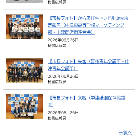
秘書広報課
環境・衛生
生涯学習・スポーツ・人権
都市整備
手当・助成
健康・医療
観光なび
スポットを探す
市政情報
【市長フォト】からあげキャンドル販売決
選挙
外国人の方向け情報
相談・支援・情報
計画・施策
遊ぶ・体験する
グルメ・食べる
中津市について
市役所の紹介
定報告（中津東高等学校マーケティング
組織案内
部・中津商店街連合会）
買う・おみやげ
四季のイベント・祭り
地方創生・地域活性化
広報・広聴
2026年06月26日
秘書広報課
移住・定住
行政・計画
【市長フォト】来客（晋州青年会議所・中
津青年会議所）
2026年06月26日
秘書広報課
【市長フォト】来客（中津祇園保存協議
会）
2026年06月26日
秘書広報課
一覧へ