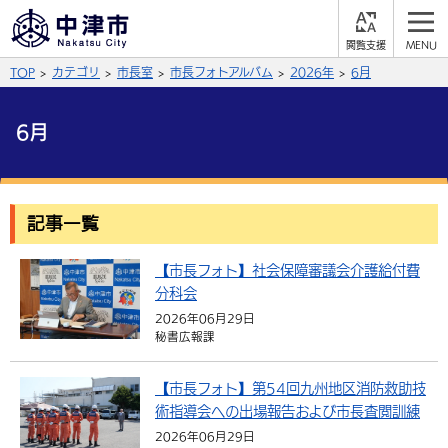
閲
M
覧
E
サイト内検索
文字の大きさ
TOP
カテゴリ
市長室
市長フォトアルバム
2026年
6月
支
N
援
U
拡大
標準
縮小
6月
背景色
公式SNS
黒
青
白
Facebook
X (Twitter)
YouTube
記事一覧
ふりがなをつける
総合メニュー
【市長フォト】社会保障審議会介護給付費
分科会
よみあげる
くらしの情報
2026年06月29日
秘書広報課
届出・登録・証明
保険・年金
事業者の方へ
言語を選択
英語（English）
中国語（簡体字）
福祉・介護
健康・予防
【市長フォト】第54回九州地区消防救助技
入札・契約
産業・雇用
子育て・教育
術指導会への出場報告および市長査閲訓練
税金
中国語（繁体字）
住宅・インフラ
韓国語（한국어）
農林水産業
税金
施設情報
子どもを預ける
観光・移住
2026年06月29日