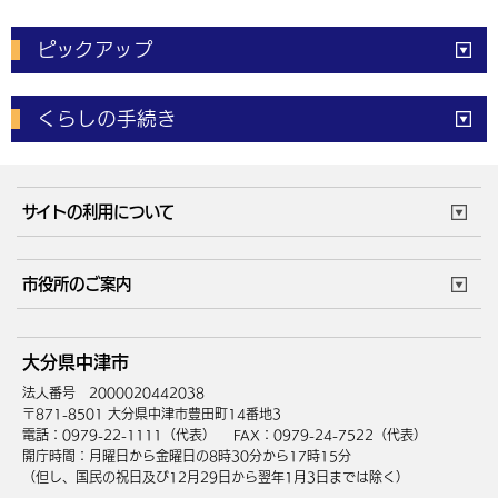
ピックアップ
電子申請
窓口の
混雑状況
くらしの手続き
体育施設
予約状況
ご意見・ご要望
妊娠・出産
子育て・教育
市役所で働く
公共交通時刻表
サイトの利用について
成人・仕事
結婚・離婚
ごみカレンダー
施設マップ
住まい・引越
ごみ・環境
このサイトについて
個人情報の取扱い
市役所のご案内
健康・医療
障がい・福祉
ウェブアクセシビリティ
リンク・著作権
庁舎地図
組織案内
サイトマップ
大分県中津市
高齢・介護
死亡・相続
中津市へのアクセス
法人番号 2000020442038
〒871-8501 大分県中津市豊田町14番地3
電話：0979-22-1111（代表）
FAX：0979-24-7522（代表）
開庁時間：月曜日から金曜日の8時30分から17時15分
（但し、国民の祝日及び12月29日から翌年1月3日までは除く）