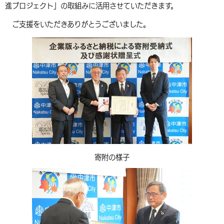
進プロジェクト」の取組みに活用させていただきます。
環境・衛生
生涯学習・スポーツ・人権
都市整備
手当・助成
健康・医療
観光なび
スポットを探す
市政情報
ご支援をいただきありがとうございました。
選挙
外国人の方向け情報
相談・支援・情報
計画・施策
遊ぶ・体験する
グルメ・食べる
中津市について
市役所の紹介
組織案内
買う・おみやげ
四季のイベント・祭り
地方創生・地域活性化
広報・広聴
移住・定住
行政・計画
寄附の様子