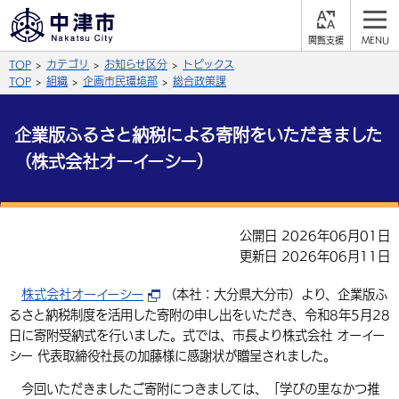
閲
M
覧
E
サイト内検索
文字の大きさ
TOP
カテゴリ
お知らせ区分
トピックス
支
N
援
U
TOP
組織
企画市民環境部
総合政策課
拡大
標準
縮小
企業版ふるさと納税による寄附をいただきました
背景色
公式SNS
（株式会社オーイーシー）
黒
青
白
Facebook
X (Twitter)
YouTube
ふりがなをつける
総合メニュー
公開日 2026年06月01日
更新日 2026年06月11日
よみあげる
くらしの情報
株式会社オーイーシー
（本社：大分県大分市）より、企業版ふ
届出・登録・証明
保険・年金
事業者の方へ
言語を選択
るさと納税制度を活用した寄附の申し出をいただき、令和8年5月28
日に寄附受納式を行いました。式では、市長より株式会社 オーイー
英語（English）
中国語（簡体字）
福祉・介護
健康・予防
入札・契約
産業・雇用
子育て・教育
シー 代表取締役社長の加藤様に感謝状が贈呈されました。
税金
中国語（繁体字）
住宅・インフラ
韓国語（한국어）
農林水産業
税金
施設情報
子どもを預ける
観光・移住
今回いただきましたご寄附につきましては、「学びの里なかつ推