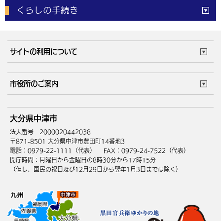
電子申請
窓口の
混雑状況
くらしの手続き
体育施設
予約状況
ご意見・ご要望
妊娠・出産
子育て・教育
市役所で働く
公共交通時刻表
サイトの利用について
成人・仕事
結婚・離婚
ごみカレンダー
施設マップ
住まい・引越
ごみ・環境
このサイトについて
個人情報の取扱い
市役所のご案内
健康・医療
障がい・福祉
ウェブアクセシビリティ
リンク・著作権
庁舎地図
組織案内
サイトマップ
大分県中津市
高齢・介護
死亡・相続
中津市へのアクセス
法人番号 2000020442038
〒871-8501 大分県中津市豊田町14番地3
電話：0979-22-1111（代表）
FAX：0979-24-7522（代表）
開庁時間：月曜日から金曜日の8時30分から17時15分
（但し、国民の祝日及び12月29日から翌年1月3日までは除く）