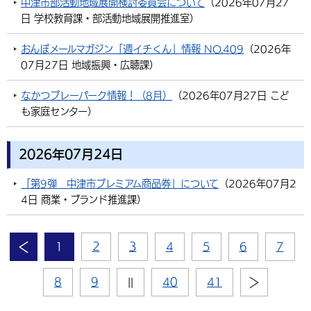
中津市部活動地域展開検討委員会について
（
2026年07月27
日
学校教育課・部活動地域展開推進室
）
おんぽメールマガジン「週イチくん」情報 NO.409
（
2026年
07月27日
地域振興・広聴課
）
なかつプレーパーク情報！（8月）
（
2026年07月27日
こど
も家庭センター
）
2026年07月24日
「第9弾 中津市プレミアム商品券」について
（
2026年07月2
4日
商業・ブランド推進課
）
1
2
3
4
5
6
7
8
9
||
40
41