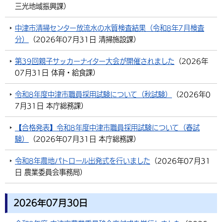
三光地域振興課
）
中津市清掃センター放流水の水質検査結果（令和8年7月検査
分）
（
2026年07月31日
清掃施設課
）
第39回親子サッカーナイター大会が開催されました
（
2026年
07月31日
体育・給食課
）
令和8年度中津市職員採用試験について（秋試験）
（
2026年0
7月31日
本庁総務課
）
【合格発表】令和8年度中津市職員採用試験について（春試
験）
（
2026年07月31日
本庁総務課
）
令和8年農地パトロール出発式を行いました
（
2026年07月31
日
農業委員会事務局
）
2026年07月30日