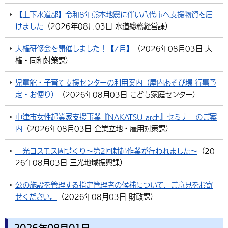
【上下水道部】令和8年熊本地震に伴い八代市へ支援物資を届
けました
（
2026年08月03日
水道総務経営課
）
人権研修会を開催しました！【7月】
（
2026年08月03日
人
権・同和対策課
）
児童館・子育て支援センターの利用案内（屋内あそび場 行事予
定・お便り）
（
2026年08月03日
こども家庭センター
）
中津市女性起業家支援事業『NAKATSU arch』セミナーのご案
内
（
2026年08月03日
企業立地・雇用対策課
）
三光コスモス園づくり～第2回耕起作業が行われました～
（
20
26年08月03日
三光地域振興課
）
公の施設を管理する指定管理者の候補について、ご意見をお寄
せください。
（
2026年08月03日
財政課
）