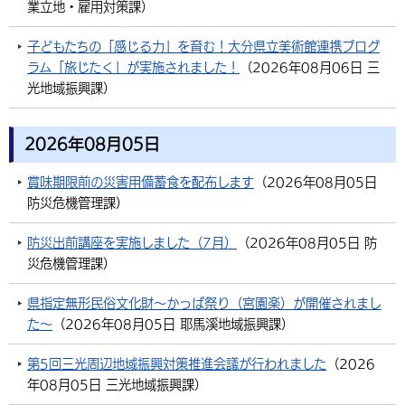
業立地・雇用対策課
）
環境・衛生
生涯学習・スポーツ・人権
都市整備
手当・助成
健康・医療
観光なび
スポットを探す
市政情報
子どもたちの「感じる力」を育む！大分県立美術館連携プログ
選挙
外国人の方向け情報
相談・支援・情報
計画・施策
遊ぶ・体験する
グルメ・食べる
中津市について
市役所の紹介
ラム「旅じたく」が実施されました！
（
2026年08月06日
三
組織案内
光地域振興課
）
買う・おみやげ
四季のイベント・祭り
地方創生・地域活性化
広報・広聴
移住・定住
行政・計画
2026年08月05日
賞味期限前の災害用備蓄食を配布します
（
2026年08月05日
防災危機管理課
）
防災出前講座を実施しました（7月）
（
2026年08月05日
防
災危機管理課
）
県指定無形民俗文化財～かっぱ祭り（宮園楽）が開催されまし
た～
（
2026年08月05日
耶馬溪地域振興課
）
第5回三光周辺地域振興対策推進会議が行われました
（
2026
年08月05日
三光地域振興課
）