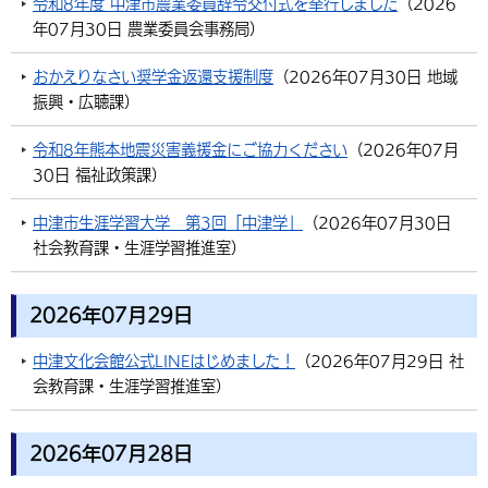
令和8年度 中津市農業委員辞令交付式を挙行しました
（
2026
年07月30日
農業委員会事務局
）
おかえりなさい奨学金返還支援制度
（
2026年07月30日
地域
振興・広聴課
）
令和8年熊本地震災害義援金にご協力ください
（
2026年07月
30日
福祉政策課
）
中津市生涯学習大学 第3回「中津学」
（
2026年07月30日
社会教育課・生涯学習推進室
）
2026年07月29日
中津文化会館公式LINEはじめました！
（
2026年07月29日
社
会教育課・生涯学習推進室
）
2026年07月28日