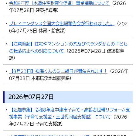
令和8年度「木造住宅耐震化促進」事業補助について
（
2026
年07月28日
建築指導課
）
ブレイキンダンス全国大会出場報告会が行われました。
（
202
6年07月28日
体育・給食課
）
【注意喚起】住宅やマンションの窓及びベランダからの子ども
の転落防止への対応について
（
2026年07月28日
建築指導
課
）
【8月23日】禅海くんのミニ縁日が開催されます！
（
2026年
07月28日
本耶馬渓地域振興課
）
2026年07月27日
【追加募集】令和8年度中津市子育て・高齢者世帯リフォーム支
援事業（子育て支援型・三世代同居支援型）について
（
2026
年07月27日
子育て支援課
）