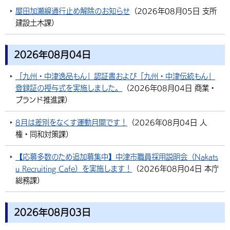
屋田加瀬線通行止め解除のお知らせ
（
2026年08月05日
支所
建設土木課
）
2026年08月04日
「九州・中津逸品もん」認証書および「九州・中津伝統もん」
登録証の授与式を実施しました。
（
2026年08月04日
商業・
ブランド推進課
）
8月は差別をなくす運動月間です！
（
2026年08月04日
人
権・同和対策課
）
【応募多数のため追加募集中】中津市職員採用説明会（Nakats
u Recruiting Cafe）を実施します！
（
2026年08月04日
本庁
総務課
）
2026年08月03日