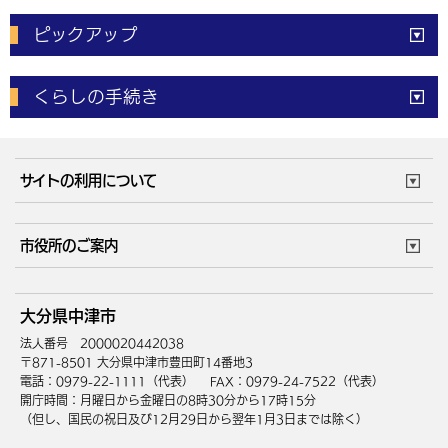
ピックアップ
電子申請
窓口の
混雑状況
くらしの手続き
体育施設
予約状況
ご意見・ご要望
妊娠・出産
子育て・教育
市役所で働く
公共交通時刻表
サイトの利用について
成人・仕事
結婚・離婚
ごみカレンダー
施設マップ
住まい・引越
ごみ・環境
このサイトについて
個人情報の取扱い
市役所のご案内
健康・医療
障がい・福祉
ウェブアクセシビリティ
リンク・著作権
庁舎地図
組織案内
サイトマップ
大分県中津市
高齢・介護
死亡・相続
中津市へのアクセス
法人番号 2000020442038
〒871-8501 大分県中津市豊田町14番地3
電話：0979-22-1111（代表）
FAX：0979-24-7522（代表）
開庁時間：月曜日から金曜日の8時30分から17時15分
（但し、国民の祝日及び12月29日から翌年1月3日までは除く）