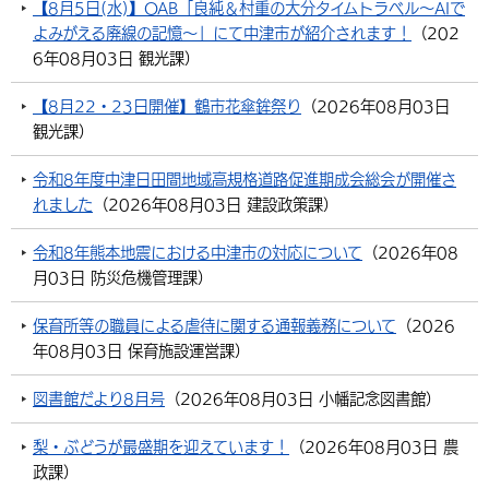
【8月5日(水)】OAB「良純＆村重の大分タイムトラベル～AIで
よみがえる廃線の記憶～」にて中津市が紹介されます！
（
202
6年08月03日
観光課
）
【8月22・23日開催】鶴市花傘鉾祭り
（
2026年08月03日
観光課
）
令和8年度中津日田間地域高規格道路促進期成会総会が開催さ
れました
（
2026年08月03日
建設政策課
）
令和8年熊本地震における中津市の対応について
（
2026年08
月03日
防災危機管理課
）
保育所等の職員による虐待に関する通報義務について
（
2026
年08月03日
保育施設運営課
）
図書館だより8月号
（
2026年08月03日
小幡記念図書館
）
梨・ぶどうが最盛期を迎えています！
（
2026年08月03日
農
政課
）