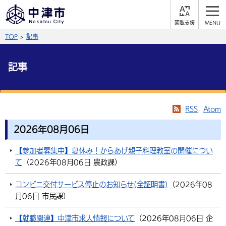
閲
M
覧
E
サイト内検索
文字の大きさ
TOP
記事
支
N
援
U
拡大
標準
縮小
記事
背景色
公式SNS
黒
青
白
Facebook
X (Twitter)
YouTube
RSS
Atom
ふりがなをつける
2026年08月06日
総合メニュー
【参加者募集中】夏休み！からあげ親子料理教室の開催につい
よみあげる
くらしの情報
て
（
2026年08月06日
農政課
）
届出・登録・証明
保険・年金
事業者の方へ
言語を選択
コンビニ交付サービス停止のお知らせ(全証明書)
（
2026年08
英語（English）
中国語（簡体字）
福祉・介護
健康・予防
月06日
市民課
）
入札・契約
産業・雇用
子育て・教育
税金
中国語（繁体字）
住宅・インフラ
韓国語（한국어）
農林水産業
税金
【就職関連】中津市求人情報について
（
2026年08月06日
企
施設情報
子どもを預ける
観光・移住