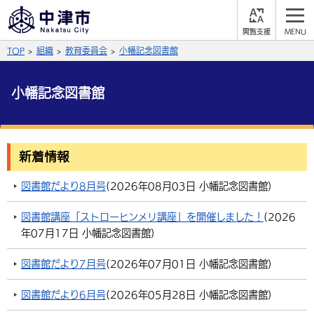
閲
M
覧
E
サイト内検索
文字の大きさ
TOP
組織
教育委員会
小幡記念図書館
支
N
援
U
拡大
標準
縮小
小幡記念図書館
背景色
公式SNS
黒
青
白
Facebook
X (Twitter)
YouTube
新着情報
ふりがなをつける
総合メニュー
図書館だより8月号
(
2026年08月03日
小幡記念図書館
)
よみあげる
くらしの情報
図書館講座「ストローヒンメリ講座」を開催しました！
(
2026
年07月17日
小幡記念図書館
)
届出・登録・証明
保険・年金
事業者の方へ
言語を選択
図書館だより7月号
(
2026年07月01日
小幡記念図書館
)
英語（English）
中国語（簡体字）
福祉・介護
健康・予防
入札・契約
産業・雇用
子育て・教育
図書館だより6月号
(
2026年05月28日
小幡記念図書館
)
税金
中国語（繁体字）
住宅・インフラ
韓国語（한국어）
農林水産業
税金
施設情報
子どもを預ける
観光・移住