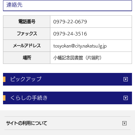
連絡先
電話番号
0979-22-0679
ファックス
0979-24-3516
メールアドレス
tosyokan@city.nakatsu.lg.jp
場所
小幡記念図書館（片端町）
ピックアップ
電子申請
窓口の
混雑状況
くらしの手続き
体育施設
予約状況
ご意見・ご要望
妊娠・出産
子育て・教育
市役所で働く
公共交通時刻表
サイトの利用について
成人・仕事
結婚・離婚
ごみカレンダー
施設マップ