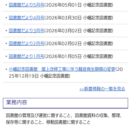
図書館だより5月号
(
2026年05月01日
小幡記念図書館
)
環境・衛生
生涯学習・スポーツ・人権
都市整備
手当・助成
健康・医療
観光なび
スポットを探す
市政情報
図書館だより4月号
(
2026年03月30日
小幡記念図書館
)
選挙
外国人の方向け情報
相談・支援・情報
計画・施策
遊ぶ・体験する
グルメ・食べる
中津市について
市役所の紹介
組織案内
図書館だより3月号
(
2026年03月02日
小幡記念図書館
)
買う・おみやげ
四季のイベント・祭り
地方創生・地域活性化
広報・広聴
図書館だより2月号
(
2026年02月02日
小幡記念図書館
)
移住・定住
行政・計画
図書館だより1月号
(
2026年01月05日
小幡記念図書館
)
小幡記念図書館 屋上改修工事に伴う騒音発生期間の変更
(
20
25年12月19日
小幡記念図書館
)
>>新着情報の一覧を見る
業務内容
図書館の管理及び運営に関すること、図書館資料の収集、整理、
保存等に関すること、移動図書館に関すること