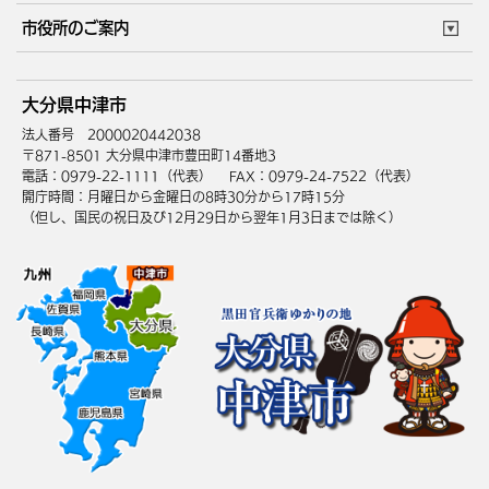
住まい・引越
ごみ・環境
このサイトについて
個人情報の取扱い
市役所のご案内
健康・医療
障がい・福祉
ウェブアクセシビリティ
リンク・著作権
庁舎地図
組織案内
サイトマップ
大分県中津市
高齢・介護
死亡・相続
中津市へのアクセス
法人番号 2000020442038
〒871-8501 大分県中津市豊田町14番地3
電話：0979-22-1111（代表）
FAX：0979-24-7522（代表）
開庁時間：月曜日から金曜日の8時30分から17時15分
（但し、国民の祝日及び12月29日から翌年1月3日までは除く）