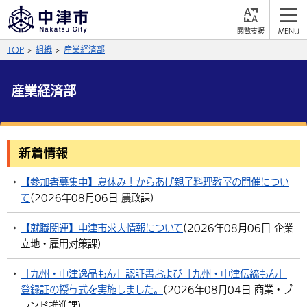
閲
M
覧
E
サイト内検索
文字の大きさ
TOP
組織
産業経済部
支
N
援
U
拡大
標準
縮小
産業経済部
背景色
公式SNS
黒
青
白
Facebook
X (Twitter)
YouTube
新着情報
ふりがなをつける
総合メニュー
【参加者募集中】夏休み！からあげ親子料理教室の開催につい
て
(
2026年08月06日
農政課
)
よみあげる
くらしの情報
【就職関連】中津市求人情報について
(
2026年08月06日
企業
届出・登録・証明
保険・年金
事業者の方へ
言語を選択
立地・雇用対策課
)
英語（English）
中国語（簡体字）
福祉・介護
健康・予防
入札・契約
産業・雇用
子育て・教育
「九州・中津逸品もん」認証書および「九州・中津伝統もん」
登録証の授与式を実施しました。
(
2026年08月04日
商業・ブ
税金
中国語（繁体字）
住宅・インフラ
韓国語（한국어）
農林水産業
税金
施設情報
子どもを預ける
観光・移住
ランド推進課
)