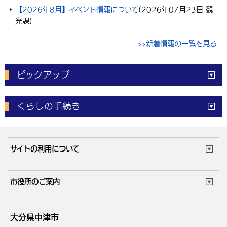
【2026年8月】イベント情報について
(
2026年07月23日
観
光課
)
>>新着情報の一覧を見る
ピックアップ
電子申請
窓口の
混雑状況
くらしの手続き
体育施設
予約状況
ご意見・ご要望
妊娠・出産
子育て・教育
市役所で働く
公共交通時刻表
サイトの利用について
成人・仕事
結婚・離婚
ごみカレンダー
施設マップ
住まい・引越
ごみ・環境
このサイトについて
個人情報の取扱い
市役所のご案内
健康・医療
障がい・福祉
ウェブアクセシビリティ
リンク・著作権
庁舎地図
組織案内
サイトマップ
大分県中津市
高齢・介護
死亡・相続