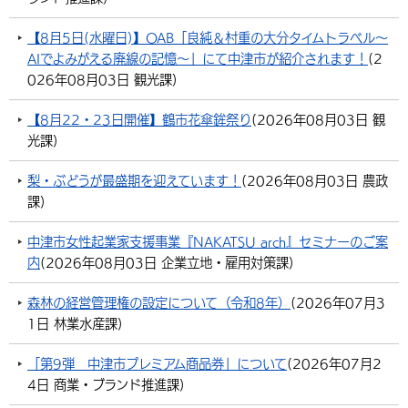
環境・衛生
生涯学習・スポーツ・人権
都市整備
手当・助成
健康・医療
観光なび
スポットを探す
市政情報
【8月5日(水曜日)】OAB「良純＆村重の大分タイムトラベル～
AIでよみがえる廃線の記憶～」にて中津市が紹介されます！
(
2
選挙
外国人の方向け情報
相談・支援・情報
計画・施策
遊ぶ・体験する
グルメ・食べる
中津市について
市役所の紹介
026年08月03日
観光課
)
組織案内
買う・おみやげ
四季のイベント・祭り
地方創生・地域活性化
広報・広聴
【8月22・23日開催】鶴市花傘鉾祭り
(
2026年08月03日
観
光課
)
移住・定住
行政・計画
梨・ぶどうが最盛期を迎えています！
(
2026年08月03日
農政
課
)
中津市女性起業家支援事業『NAKATSU arch』セミナーのご案
内
(
2026年08月03日
企業立地・雇用対策課
)
森林の経営管理権の設定について（令和8年）
(
2026年07月3
1日
林業水産課
)
「第9弾 中津市プレミアム商品券」について
(
2026年07月2
4日
商業・ブランド推進課
)