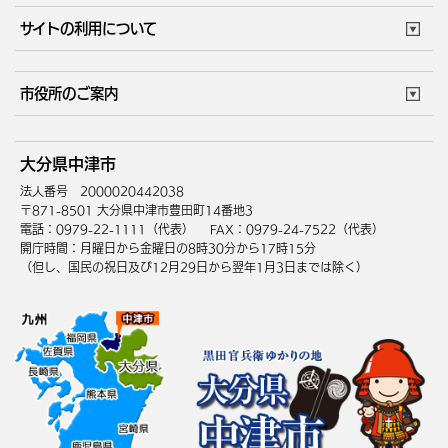
市役所で働く
公共交通時刻表
サイトの利用について
成人・仕事
結婚・離婚
ごみカレンダー
施設マップ
住まい・引越
ごみ・環境
このサイトについて
個人情報の取扱い
市役所のご案内
健康・医療
障がい・福祉
ウェブアクセシビリティ
リンク・著作権
庁舎地図
組織案内
サイトマップ
大分県中津市
高齢・介護
死亡・相続
中津市へのアクセス
法人番号 2000020442038
〒871-8501 大分県中津市豊田町14番地3
電話：0979-22-1111（代表）
FAX：0979-24-7522（代表）
開庁時間：月曜日から金曜日の8時30分から17時15分
（但し、国民の祝日及び12月29日から翌年1月3日までは除く）