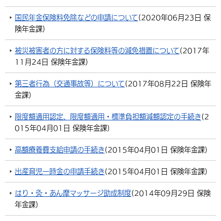
国民年金保険料免除などの申請について
(
2020年06月23日
保
険年金課
)
被災被害者の方に対する保険料等の減免措置について
(
2017年
11月24日
保険年金課
)
第三者行為（交通事故等）について
(
2017年08月22日
保険年
金課
)
限度額適用認定、限度額適用・標準負担額減額認定の手続き
(
2
015年04月01日
保険年金課
)
高額療養費支給申請の手続き
(
2015年04月01日
保険年金課
)
出産育児一時金の申請手続き
(
2015年04月01日
保険年金課
)
はり・灸・あん摩マッサージ助成制度
(
2014年09月29日
保険
年金課
)