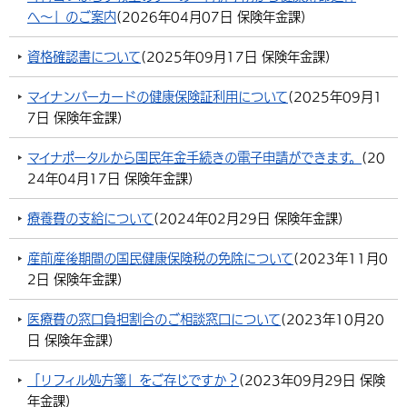
へ〜」のご案内
(
2026年04月07日
保険年金課
)
環境・衛生
生涯学習・スポーツ・人権
都市整備
手当・助成
健康・医療
観光なび
スポットを探す
市政情報
資格確認書について
(
2025年09月17日
保険年金課
)
選挙
外国人の方向け情報
相談・支援・情報
計画・施策
遊ぶ・体験する
グルメ・食べる
中津市について
市役所の紹介
組織案内
マイナンバーカードの健康保険証利用について
(
2025年09月1
買う・おみやげ
四季のイベント・祭り
地方創生・地域活性化
広報・広聴
7日
保険年金課
)
移住・定住
行政・計画
マイナポータルから国民年金手続きの電子申請ができます。
(
20
24年04月17日
保険年金課
)
療養費の支給について
(
2024年02月29日
保険年金課
)
産前産後期間の国民健康保険税の免除について
(
2023年11月0
2日
保険年金課
)
医療費の窓口負担割合のご相談窓口について
(
2023年10月20
日
保険年金課
)
「リフィル処方箋」をご存じですか？
(
2023年09月29日
保険
年金課
)