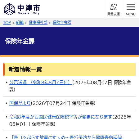
閲
M
覧
E
サイト内検索
文字の大きさ
TOP
組織
健康福祉部
保険年金課
支
N
援
U
拡大
標準
縮小
保険年金課
背景色
公式SNS
黒
青
白
Facebook
X (Twitter)
YouTube
新着情報一覧
ふりがなをつける
総合メニュー
公示送達 （令和8年8月7日付）
(
2026年08月07日
保険年金
課
)
よみあげる
くらしの情報
国保だより
(
2026年07月24日
保険年金課
)
届出・登録・証明
保険・年金
事業者の方へ
言語を選択
令和8年度から国民健康保険税率等が変更になります
(
2026年
英語（English）
中国語（簡体字）
福祉・介護
健康・予防
入札・契約
産業・雇用
子育て・教育
06月01日
保険年金課
)
税金
中国語（繁体字）
住宅・インフラ
韓国語（한국어）
農林水産業
税金
施設情報
子どもを預ける
観光・移住
「骨コツぷらす教室のすゝめ〜骨折予防から健康寿命延伸