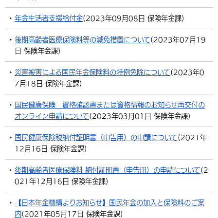
年金生活者支援給付金
(
2023年09月08日
保険年金課
)
後期高齢者医療保険料等の減免措置について
(
2023年07月19
日
保険年金課
)
災害被害による国民年金保険料の特例免除について
(
2023年0
7月18日
保険年金課
)
国民健康保険 資格確認書または資格情報のお知らせ再交付の
オンライン申請について
(
2023年03月01日
保険年金課
)
国民健康保険税納付証明書（申告用）の申請について
(
2021年
12月16日
保険年金課
)
後期高齢者医療保険料 納付証明書（申告用）の申請について
(
2
021年12月16日
保険年金課
)
【日本年金機構よりお知らせ】国民年金の加入と保険料のご案
内
(
2021年05月17日
保険年金課
)