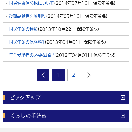
国民健康保険税について
(
2014年07月16日
保険年金課
)
後期高齢者医療制度
(
2014年05月16日
保険年金課
)
国民年金の種類
(
2013年10月22日
保険年金課
)
国民年金の保険料1
(
2013年04月01日
保険年金課
)
年金受給者の必要な届出
(
2012年04月01日
保険年金課
)
1
2
ピックアップ
電子申請
窓口の
混雑状況
くらしの手続き
体育施設
予約状況
ご意見・ご要望
妊娠・出産
子育て・教育