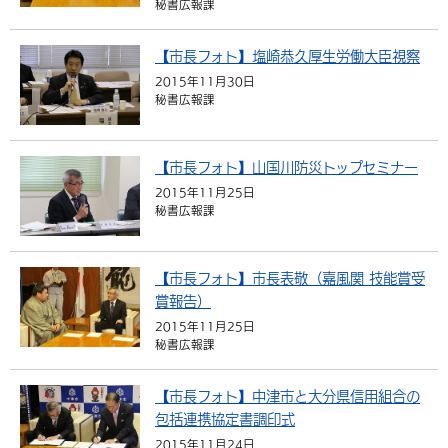
秘書広報課
環境・衛生
生涯学習・スポーツ・人権
都市整備
手当・助成
健康・医療
観光なび
スポットを探す
市政情報
【市長フォト】塩崎恭久厚生労働大臣視察
選挙
外国人の方向け情報
相談・支援・情報
計画・施策
遊ぶ・体験する
グルメ・食べる
中津市について
市役所の紹介
2015年11月30日
組織案内
秘書広報課
買う・おみやげ
四季のイベント・祭り
地方創生・地域活性化
広報・広聴
移住・定住
行政・計画
【市長フォト】山国川防災トップセミナー
2015年11月25日
秘書広報課
【市長フォト】市長表敬（嘉風関 技能賞受
賞報告）
2015年11月25日
秘書広報課
【市長フォト】中津市と大分県信用組合の
包括連携協定書調印式
2015年11月24日