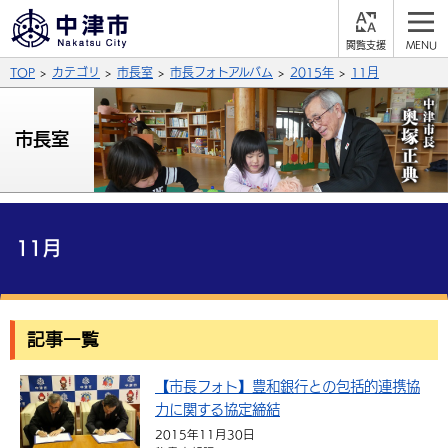
閲
M
覧
E
サイト内検索
文字の大きさ
TOP
カテゴリ
市長室
市長フォトアルバム
2015年
11月
支
N
援
U
拡大
標準
縮小
市長室
背景色
公式SNS
黒
青
白
Facebook
X (Twitter)
YouTube
ふりがなをつける
11月
総合メニュー
よみあげる
くらしの情報
記事一覧
届出・登録・証明
保険・年金
事業者の方へ
言語を選択
英語（English）
中国語（簡体字）
【市長フォト】豊和銀行との包括的連携協
福祉・介護
健康・予防
入札・契約
産業・雇用
子育て・教育
力に関する協定締結
税金
中国語（繁体字）
住宅・インフラ
韓国語（한국어）
農林水産業
税金
施設情報
子どもを預ける
観光・移住
2015年11月30日