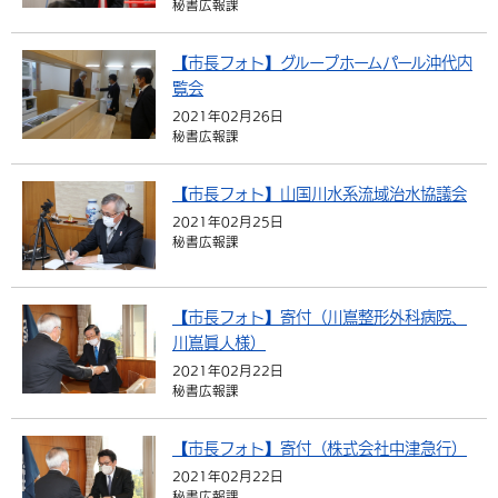
秘書広報課
環境・衛生
生涯学習・スポーツ・人権
都市整備
手当・助成
健康・医療
観光なび
スポットを探す
市政情報
【市長フォト】グループホームパール沖代内
選挙
外国人の方向け情報
相談・支援・情報
計画・施策
遊ぶ・体験する
グルメ・食べる
中津市について
市役所の紹介
覧会
組織案内
2021年02月26日
買う・おみやげ
四季のイベント・祭り
地方創生・地域活性化
広報・広聴
秘書広報課
移住・定住
行政・計画
【市長フォト】山国川水系流域治水協議会
2021年02月25日
秘書広報課
【市長フォト】寄付（川嶌整形外科病院、
川嶌眞人様）
2021年02月22日
秘書広報課
【市長フォト】寄付（株式会社中津急行）
2021年02月22日
秘書広報課