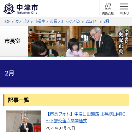
閲
M
覧
E
サイト内検索
文字の大きさ
TOP
カテゴリ
市長室
市長フォトアルバム
2021年
2月
支
N
援
U
拡大
標準
縮小
市長室
背景色
公式SNS
黒
青
白
Facebook
X (Twitter)
YouTube
ふりがなをつける
2月
総合メニュー
よみあげる
くらしの情報
記事一覧
届出・登録・証明
保険・年金
事業者の方へ
言語を選択
英語（English）
中国語（簡体字）
【市長フォト】中津日田道路 耶馬溪山移IC
福祉・介護
健康・予防
入札・契約
産業・雇用
子育て・教育
～下郷交差点間開通式
税金
中国語（繁体字）
住宅・インフラ
韓国語（한국어）
農林水産業
税金
施設情報
子どもを預ける
観光・移住
2021年02月28日