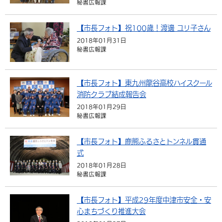
秘書広報課
環境・衛生
生涯学習・スポーツ・人権
都市整備
手当・助成
健康・医療
観光なび
スポットを探す
市政情報
【市長フォト】祝100歳！渡邊 ユリ子さん
選挙
外国人の方向け情報
相談・支援・情報
計画・施策
遊ぶ・体験する
グルメ・食べる
中津市について
市役所の紹介
2018年01月31日
組織案内
秘書広報課
買う・おみやげ
四季のイベント・祭り
地方創生・地域活性化
広報・広聴
移住・定住
行政・計画
【市長フォト】東九州龍谷高校ハイスクール
消防クラブ結成報告会
2018年01月29日
秘書広報課
【市長フォト】鹿熊ふるさとトンネル貫通
式
2018年01月28日
秘書広報課
【市長フォト】平成29年度中津市安全・安
心まちづくり推進大会