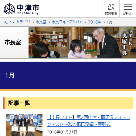
閲
M
覧
E
サイト内検索
文字の大きさ
TOP
カテゴリ
市長室
市長フォトアルバム
2018年
1月
支
N
援
U
拡大
標準
縮小
市長室
背景色
公式SNS
黒
青
白
Facebook
X (Twitter)
YouTube
ふりがなをつける
1月
総合メニュー
よみあげる
くらしの情報
記事一覧
届出・登録・証明
保険・年金
事業者の方へ
言語を選択
英語（English）
中国語（簡体字）
【市長フォト】第2回中津・耶馬渓フォトコ
福祉・介護
健康・予防
入札・契約
産業・雇用
子育て・教育
ンテスト～秋の耶馬渓編～表彰式
税金
中国語（繁体字）
住宅・インフラ
韓国語（한국어）
農林水産業
税金
施設情報
子どもを預ける
観光・移住
2018年01月31日