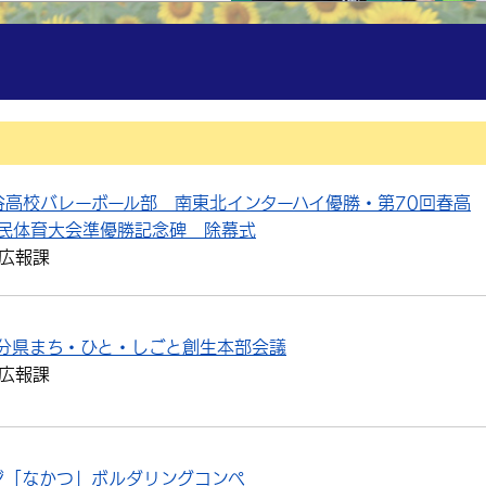
高校バレーボール部 南東北インターハイ優勝・第70回春高
国民体育大会準優勝記念碑 除幕式
広報課
大分県まち・ひと・しごと創生本部会議
広報課
ジ「なかつ」ボルダリングコンペ