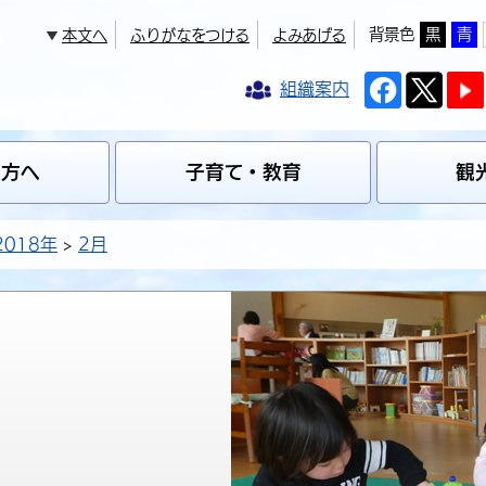
背景色
黒
青
本文へ
ふりがなをつける
よみあげる
組織案内
の方へ
子育て・教育
観
2018年
2月