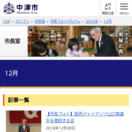
閲
M
覧
E
サイト内検索
文字の大きさ
TOP
カテゴリ
市長室
市長フォトアルバム
2016年
12月
支
N
援
U
拡大
標準
縮小
市長室
背景色
公式SNS
黒
青
白
Facebook
X (Twitter)
YouTube
ふりがなをつける
12月
総合メニュー
よみあげる
くらしの情報
記事一覧
届出・登録・証明
保険・年金
事業者の方へ
言語を選択
英語（English）
中国語（簡体字）
【市長フォト】読売ジャイアンツ山口俊選
福祉・介護
健康・予防
入札・契約
産業・雇用
子育て・教育
手を激励する会
税金
中国語（繁体字）
住宅・インフラ
韓国語（한국어）
農林水産業
税金
施設情報
子どもを預ける
観光・移住
2016年12月30日