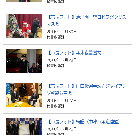
秘書広報課
環境・衛生
生涯学習・スポーツ・人権
都市整備
手当・助成
健康・医療
観光なび
スポットを探す
市政情報
【市長フォト】清浄園・聖ヨゼフ寮クリス
選挙
外国人の方向け情報
相談・支援・情報
計画・施策
遊ぶ・体験する
グルメ・食べる
中津市について
市役所の紹介
マス会
組織案内
2016年12月30日
買う・おみやげ
四季のイベント・祭り
地方創生・地域活性化
広報・広聴
秘書広報課
移住・定住
行政・計画
【市長フォト】年末夜警巡視
2016年12月28日
秘書広報課
【市長フォト】山口俊選手読売ジャイアン
ツ移籍報告会
2016年12月27日
秘書広報課
【市長フォト】寄贈（中津市柔道連盟）
2016年12月26日
秘書広報課