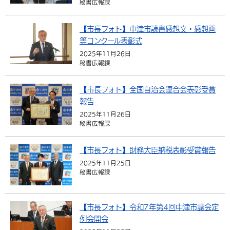
秘書広報課
環境・衛生
生涯学習・スポーツ・人権
都市整備
手当・助成
健康・医療
観光なび
スポットを探す
市政情報
【市長フォト】中津市読書感想文・感想画
選挙
外国人の方向け情報
相談・支援・情報
計画・施策
遊ぶ・体験する
グルメ・食べる
中津市について
市役所の紹介
等コンクール表彰式
組織案内
2025年11月26日
買う・おみやげ
四季のイベント・祭り
地方創生・地域活性化
広報・広聴
秘書広報課
移住・定住
行政・計画
【市長フォト】全国自治会連合会表彰受賞
報告
2025年11月26日
秘書広報課
【市長フォト】財務大臣納税表彰受賞報告
2025年11月25日
秘書広報課
【市長フォト】令和7年第4回中津市議会定
例会開会