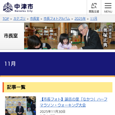
閲
M
覧
E
サイト内検索
文字の大きさ
TOP
カテゴリ
市長室
市長フォトアルバム
2025年
11月
支
N
援
U
拡大
標準
縮小
市長室
背景色
公式SNS
黒
青
白
Facebook
X (Twitter)
YouTube
ふりがなをつける
11月
総合メニュー
よみあげる
くらしの情報
記事一覧
届出・登録・証明
保険・年金
事業者の方へ
言語を選択
英語（English）
中国語（簡体字）
【市長フォト】諭吉の里「なかつ」ハーフ
福祉・介護
健康・予防
入札・契約
産業・雇用
子育て・教育
マラソン・ウォーキング大会
税金
中国語（繁体字）
住宅・インフラ
韓国語（한국어）
農林水産業
税金
施設情報
子どもを預ける
観光・移住
2025年11月30日