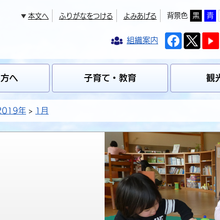
背景色
黒
青
本文へ
ふりがなをつける
よみあげる
組織案内
の方へ
子育て・教育
観
2019年
1月