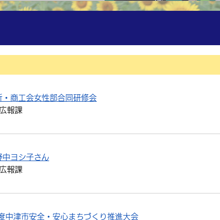
所・商工会女性部合同研修会
広報課
野中ヨシ子さん
広報課
年度中津市安全・安心まちづくり推進大会