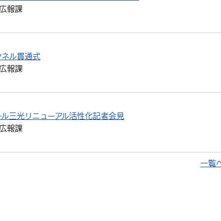
広報課
ンネル貫通式
広報課
ール三光リニューアル活性化記者会見
広報課
一覧