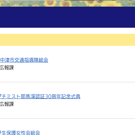
度中津市交通指導隊総会
広報課
プチミスト耶馬溪認証30周年記念式典
広報課
更生保護女性会総会