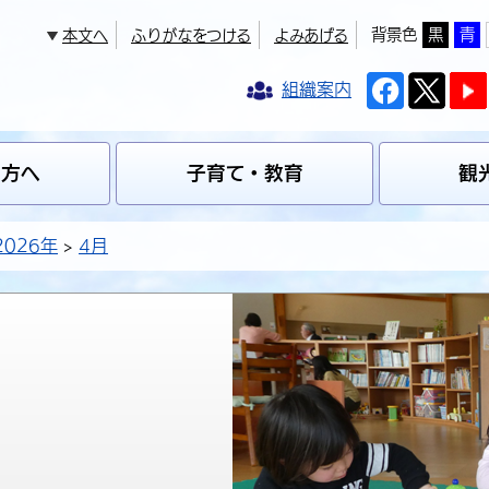
背景色
黒
青
本文へ
ふりがなをつける
よみあげる
組織案内
の方へ
子育て・教育
観
2026年
4月