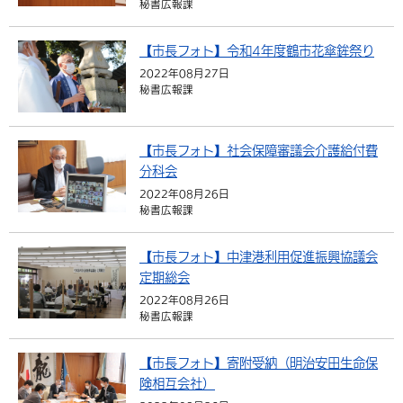
秘書広報課
環境・衛生
生涯学習・スポーツ・人権
都市整備
手当・助成
健康・医療
観光なび
スポットを探す
市政情報
【市長フォト】令和4年度鶴市花傘鉾祭り
選挙
外国人の方向け情報
相談・支援・情報
計画・施策
遊ぶ・体験する
グルメ・食べる
中津市について
市役所の紹介
2022年08月27日
組織案内
秘書広報課
買う・おみやげ
四季のイベント・祭り
地方創生・地域活性化
広報・広聴
移住・定住
行政・計画
【市長フォト】社会保障審議会介護給付費
分科会
2022年08月26日
秘書広報課
【市長フォト】中津港利用促進振興協議会
定期総会
2022年08月26日
秘書広報課
【市長フォト】寄附受納（明治安田生命保
険相互会社）