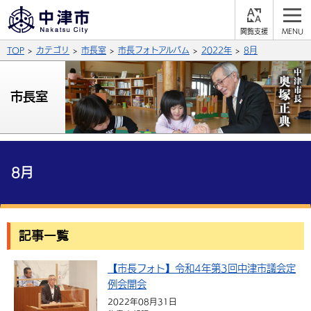
閲
M
覧
E
サイト内検索
文字の大きさ
TOP
カテゴリ
市長室
市長フォトアルバム
2022年
8月
支
N
援
U
拡大
標準
縮小
市長室
背景色
公式SNS
黒
青
白
Facebook
X (Twitter)
YouTube
ふりがなをつける
8月
総合メニュー
よみあげる
くらしの情報
記事一覧
届出・登録・証明
保険・年金
事業者の方へ
言語を選択
英語（English）
中国語（簡体字）
【市長フォト】令和4年第3回中津市議会定
福祉・介護
健康・予防
入札・契約
産業・雇用
子育て・教育
例会開会
税金
中国語（繁体字）
住宅・インフラ
韓国語（한국어）
農林水産業
税金
施設情報
子どもを預ける
観光・移住
2022年08月31日