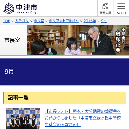
閲
M
覧
E
サイト内検索
文字の大きさ
TOP
カテゴリ
市長室
市長フォトアルバム
2016年
9月
支
N
援
U
拡大
標準
縮小
市長室
背景色
公式SNS
黒
青
白
Facebook
X (Twitter)
YouTube
ふりがなをつける
9月
総合メニュー
よみあげる
くらしの情報
記事一覧
届出・登録・証明
保険・年金
事業者の方へ
言語を選択
英語（English）
中国語（簡体字）
【市長フォト】熊本・大分地震の義援金を
福祉・介護
健康・予防
入札・契約
産業・雇用
子育て・教育
お預かりしました（中津市立緑ヶ丘中学校
税金
中国語（繁体字）
住宅・インフラ
韓国語（한국어）
農林水産業
税金
生徒会のみなさん）
施設情報
子どもを預ける
観光・移住