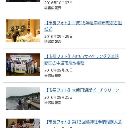
2016年10月07日
環境・衛生
生涯学習・スポーツ・人権
都市整備
手当・助成
健康・医療
観光なび
スポットを探す
秘書広報課
市政情報
選挙
外国人の方向け情報
相談・支援・情報
計画・施策
遊ぶ・体験する
グルメ・食べる
中津市について
市役所の紹介
【市長フォト】平成28年度中津市戦没者追
組織案内
悼式
買う・おみやげ
四季のイベント・祭り
地方創生・地域活性化
広報・広聴
2016年09月29日
秘書広報課
移住・定住
行政・計画
【市長フォト】台中市サイクリング交流訪
問団の中津市現地視察
2016年09月26日
秘書広報課
【市長フォト】大新田海岸ビーチクリーン
2016年09月25日
秘書広報課
【市長フォト】第13回薦神社奉納相撲大会