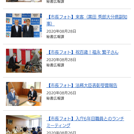
秘書広報課
環境・衛生
生涯学習・スポーツ・人権
都市整備
手当・助成
健康・医療
観光なび
スポットを探す
市政情報
【市長フォト】来客（黒田 秀郎大分県副知
選挙
外国人の方向け情報
相談・支援・情報
計画・施策
遊ぶ・体験する
グルメ・食べる
中津市について
市役所の紹介
事）
組織案内
2020年08月28日
買う・おみやげ
四季のイベント・祭り
地方創生・地域活性化
広報・広聴
秘書広報課
移住・定住
行政・計画
【市長フォト】祝百歳！福永 繁子さん
2020年08月28日
秘書広報課
【市長フォト】法務大臣表彰受賞報告
2020年08月26日
秘書広報課
【市長フォト】入庁6年目職員とのランチ
ミーティング
2020年08月26日