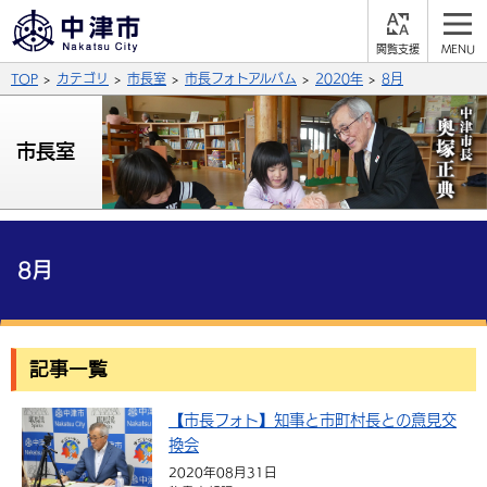
閲
M
覧
E
サイト内検索
文字の大きさ
TOP
カテゴリ
市長室
市長フォトアルバム
2020年
8月
支
N
援
U
拡大
標準
縮小
市長室
背景色
公式SNS
黒
青
白
Facebook
X (Twitter)
YouTube
ふりがなをつける
8月
総合メニュー
よみあげる
くらしの情報
記事一覧
届出・登録・証明
保険・年金
事業者の方へ
言語を選択
英語（English）
中国語（簡体字）
【市長フォト】知事と市町村長との意見交
福祉・介護
健康・予防
入札・契約
産業・雇用
子育て・教育
換会
税金
中国語（繁体字）
住宅・インフラ
韓国語（한국어）
農林水産業
税金
施設情報
子どもを預ける
観光・移住
2020年08月31日