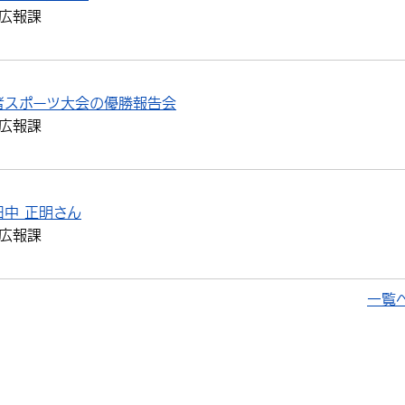
広報課
者スポーツ大会の優勝報告会
広報課
中 正明さん
広報課
一覧