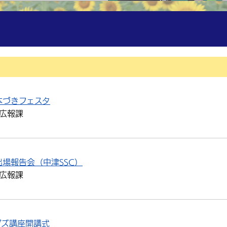
本づきフェスタ
広報課
場報告会（中津SSC）
広報課
ブズ講座開講式