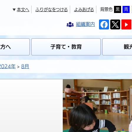
背景色
黒
青
本文へ
ふりがなをつける
よみあげる
組織案内
の方へ
子育て・教育
観
2024年
8月