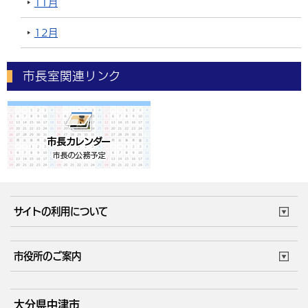
11月
12月
市長室関連リンク
サイトの利用について
このサイトについて
個人情報の取扱い
市役所のご案内
ウェブアクセシビリティ
リンク・著作権
庁舎地図
組織案内
サイトマップ
大分県中津市