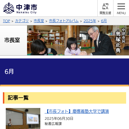
閲
M
覧
E
サイト内検索
文字の大きさ
TOP
カテゴリ
市長室
市長フォトアルバム
2025年
6月
支
N
援
U
拡大
標準
縮小
市長室
背景色
公式SNS
黒
青
白
Facebook
X (Twitter)
YouTube
ふりがなをつける
6月
総合メニュー
よみあげる
くらしの情報
記事一覧
届出・登録・証明
保険・年金
事業者の方へ
言語を選択
英語（English）
中国語（簡体字）
【市長フォト】慶應義塾大学で講演
福祉・介護
健康・予防
入札・契約
産業・雇用
子育て・教育
2025年06月30日
税金
中国語（繁体字）
住宅・インフラ
韓国語（한국어）
農林水産業
税金
秘書広報課
施設情報
子どもを預ける
観光・移住