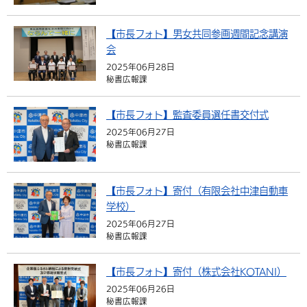
環境・衛生
生涯学習・スポーツ・人権
都市整備
手当・助成
健康・医療
観光なび
スポットを探す
市政情報
【市長フォト】男女共同参画週間記念講演
選挙
外国人の方向け情報
相談・支援・情報
計画・施策
遊ぶ・体験する
グルメ・食べる
会
中津市について
市役所の紹介
組織案内
2025年06月28日
買う・おみやげ
四季のイベント・祭り
地方創生・地域活性化
広報・広聴
秘書広報課
移住・定住
行政・計画
【市長フォト】監査委員選任書交付式
2025年06月27日
秘書広報課
【市長フォト】寄付（有限会社中津自動車
学校）
2025年06月27日
秘書広報課
【市長フォト】寄付（株式会社KOTANI）
2025年06月26日
秘書広報課